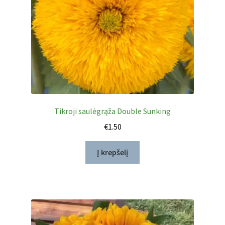
Tikroji saulėgrąža Double Sunking
€
1.50
Į krepšelį