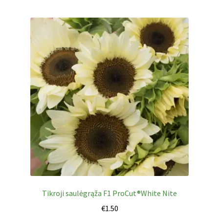
Tikroji saulėgrąža F1 ProCut®White Nite
€
1.50