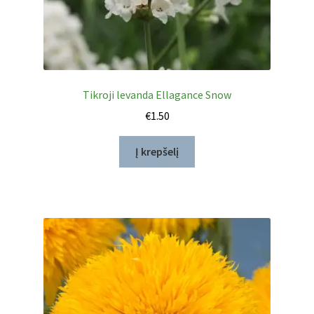
Tikroji levanda Ellagance Snow
€
1.50
Į krepšelį