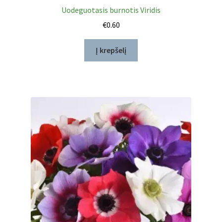
Uodeguotasis burnotis Viridis
€
0.60
Į krepšelį