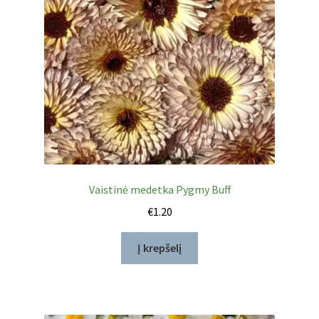
Vaistinė medetka Pygmy Buff
€
1.20
Į krepšelį