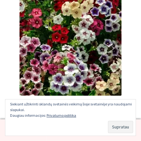
Siekiant užtikrinti sklandų svetainės veikimą šioje svetainėje yra naudojami
Vasarinis didysis flioksas Tapestry Mix
slapukai.
Daugiau informacijos:
Privatumo politika
Įvertinimas:
€
1.10
0
5.00
iš 5
Ieškoti:
Ieškoti