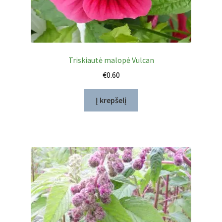
Triskiautė malopė Vulcan
€
0.60
Į krepšelį