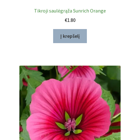
Tikroji saulėgrąža Sunrich Orange
€
1.80
Į krepšelį