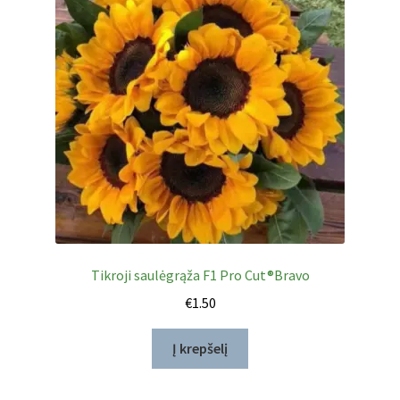
Tikroji saulėgrąža F1 Pro Cut®Bravo
€
1.50
Į krepšelį