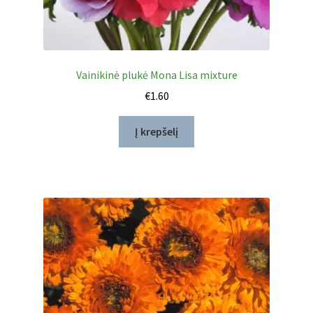
Vainikinė plukė Mona Lisa mixture
€
1.60
Į krepšelį