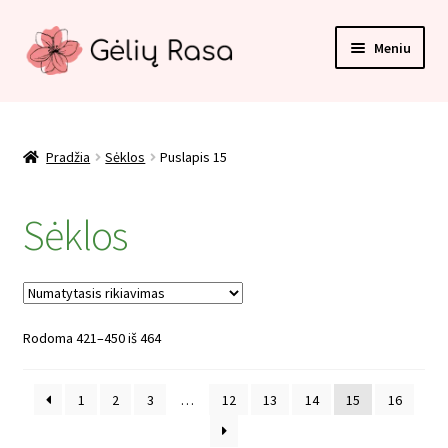
Pereiti
Pereiti
Meniu
prie
prie
meniu
turinio
Pradžia
Apmokėjimas
Pradžia
Sėklos
Puslapis 15
Kategorijos
Sėklos
Kontaktai
Krepšelis
Rodoma 421–450 iš 464
Paskyra
1
2
3
…
12
13
14
15
16
Pirkimo taisyklės