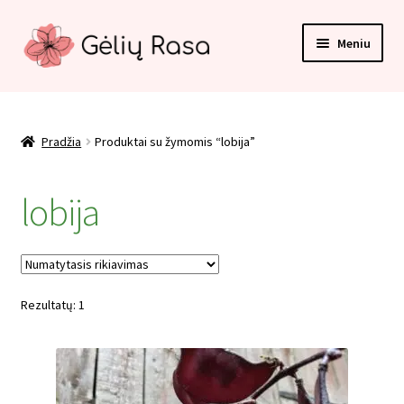
Pereiti
Pereiti
Meniu
prie
prie
meniu
turinio
Pradžia
Apmokėjimas
Pradžia
Produktai su žymomis “lobija”
Kategorijos
lobija
Kontaktai
Krepšelis
Rezultatų: 1
Paskyra
Pirkimo taisyklės