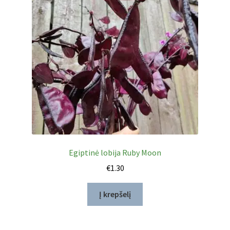
Privatumo politika
Tinklaraštis
Egiptinė lobija Ruby Moon
€
1.30
Į krepšelį