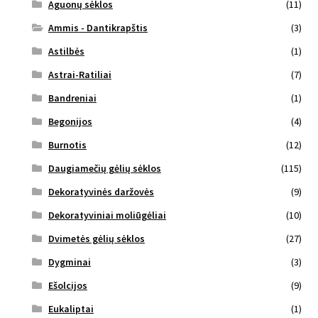
Aguonų sėklos
(11)
Ammis - Dantikrapštis
(3)
Astilbės
(1)
Astrai-Ratiliai
(7)
Bandreniai
(1)
Begonijos
(4)
Burnotis
(12)
Daugiamečių gėlių sėklos
(115)
Dekoratyvinės daržovės
(9)
Dekoratyviniai moliūgėliai
(10)
Dvimetės gėlių sėklos
(27)
Dygminai
(3)
Ešolcijos
(9)
Eukaliptai
(1)