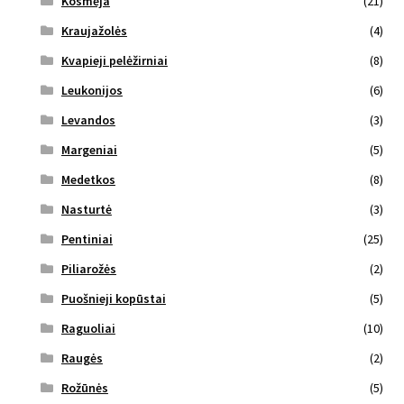
Kosmėja
(21)
Kraujažolės
(4)
Kvapieji pelėžirniai
(8)
Leukonijos
(6)
Levandos
(3)
Margeniai
(5)
Medetkos
(8)
Nasturtė
(3)
Pentiniai
(25)
Piliarožės
(2)
Puošnieji kopūstai
(5)
Raguoliai
(10)
Raugės
(2)
Rožūnės
(5)