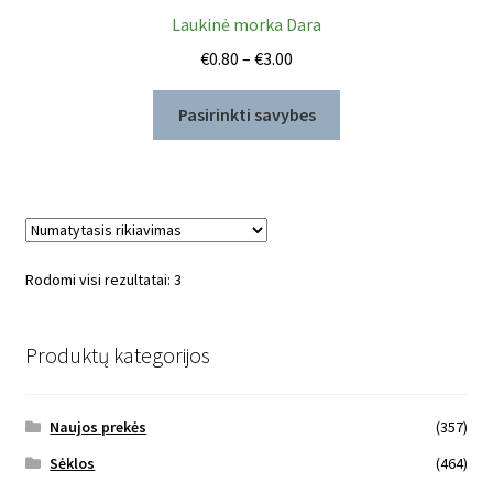
Laukinė morka Dara
Price
€
0.80
–
€
3.00
range:
This
€0.80
Pasirinkti savybes
product
through
has
€3.00
multiple
variants.
The
options
Rodomi visi rezultatai: 3
may
be
chosen
Produktų kategorijos
on
the
Naujos prekės
(357)
product
page
Sėklos
(464)