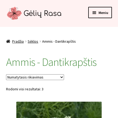
Pereiti
Pereiti
Meniu
prie
prie
meniu
turinio
Pradžia
Apmokėjimas
Pradžia
Sėklos
Ammis - Dantikrapštis
Kategorijos
Ammis - Dantikrapštis
Kontaktai
Krepšelis
Rodomi visi rezultatai: 3
Paskyra
Pirkimo taisyklės