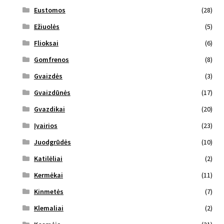
Eustomos
(28)
Ežiuolės
(5)
Flioksai
(6)
Gomfrenos
(8)
Gvaizdės
(3)
Gvaizdūnės
(17)
Gvazdikai
(20)
Įvairios
(23)
Juodgrūdės
(10)
Katilėliai
(2)
Kermėkai
(11)
Kinmetės
(7)
Klemaliai
(2)