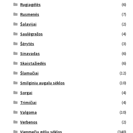
Rugiagėlės
(6)
Rusmenės
(7)
Šalavijai
(2)
Saulėgrąžos
(4)
Šėrytės
(3)
Sinavadas
(6)
Skaistažiedės
(6)
Šlamučiai
(12)
Smilginių augalų sėklos
(10)
Sorgai
(4)
Trimičiai
(4)
Valgoma
(10)
Verbenos
(2)
Vienmečių gėlių sėklos
(340)