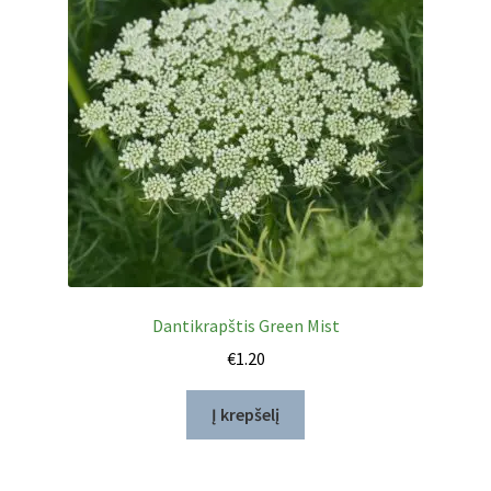
Privatumo politika
Tinklaraštis
Dantikrapštis Green Mist
€
1.20
Į krepšelį