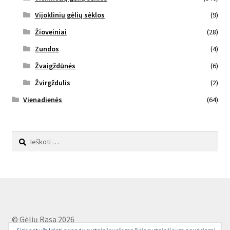
Vijoklinių gėlių sėklos
(9)
Žioveiniai
(28)
Zundos
(4)
Žvaigždūnės
(6)
Žvirgždulis
(2)
Vienadienės
(64)
Ieškoti:
© Gėlių Rasa 2026