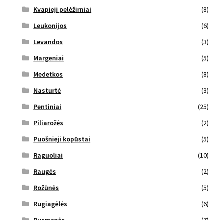
Kvapieji pelėžirniai
(8)
Leukonijos
(6)
Levandos
(3)
Margeniai
(5)
Medetkos
(8)
Nasturtė
(3)
Pentiniai
(25)
Piliarožės
(2)
Puošnieji kopūstai
(5)
Raguoliai
(10)
Raugės
(2)
Rožūnės
(5)
Rugiagėlės
(6)