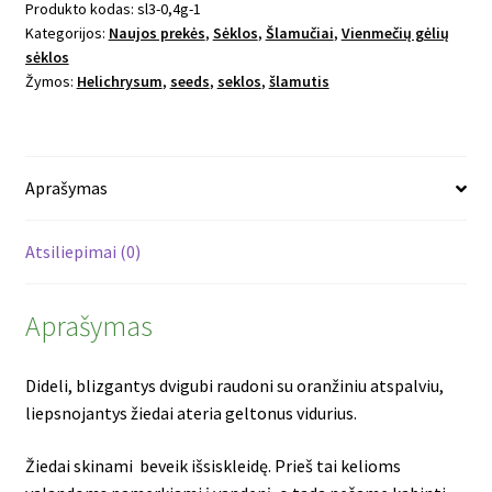
king
Produkto kodas:
sl3-0,4g-1
Kategorijos:
Naujos prekės
,
Sėklos
,
Šlamučiai
,
Vienmečių gėlių
size
sėklos
Fireball
Žymos:
Helichrysum
,
seeds
,
seklos
,
šlamutis
Aprašymas
Atsiliepimai (0)
Aprašymas
Dideli, blizgantys dvigubi raudoni su oranžiniu atspalviu,
liepsnojantys žiedai ateria geltonus vidurius.
Žiedai skinami beveik išsiskleidę. Prieš tai kelioms