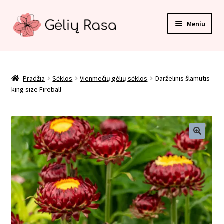
Pereiti
Pereiti
Meniu
prie
prie
meniu
turinio
Pradžia
Apmokėjimas
Pradžia
Sėklos
Vienmečių gėlių sėklos
Darželinis šlamutis
king size Fireball
Kategorijos
Kontaktai
Krepšelis
Paskyra
Pirkimo taisyklės