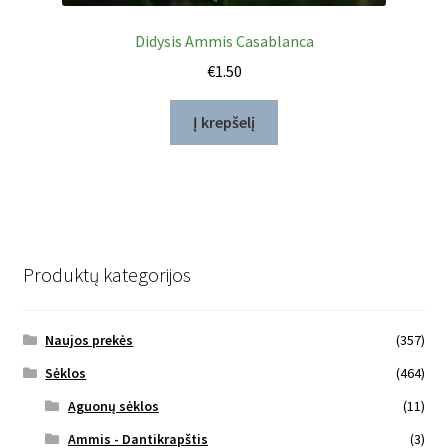
Didysis Ammis Casablanca
€
1.50
Į krepšelį
Produktų kategorijos
Naujos prekės
(357)
Sėklos
(464)
Aguonų sėklos
(11)
Ammis - Dantikrapštis
(3)