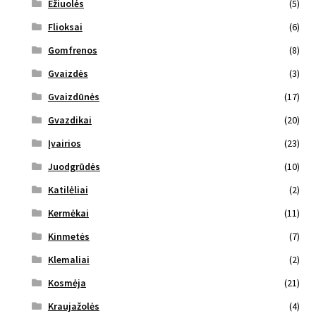
Ežiuolės
(5)
Flioksai
(6)
Gomfrenos
(8)
Gvaizdės
(3)
Gvaizdūnės
(17)
Gvazdikai
(20)
Įvairios
(23)
Juodgrūdės
(10)
Katilėliai
(2)
Kermėkai
(11)
Kinmetės
(7)
Klemaliai
(2)
Kosmėja
(21)
Kraujažolės
(4)