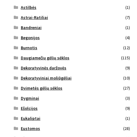
Astilbės
(1)
Astrai-Ratiliai
(7)
Bandreniai
(1)
Begonijos
(4)
Burnotis
(12)
Daugiamečių gėlių sėklos
(115)
Dekoratyvinės daržovės
(9)
Dekoratyviniai moliūgėliai
(10)
Dvimetės gėlių sėklos
(27)
Dygminai
(3)
Ešolcijos
(9)
Eukaliptai
(1)
Eustomos
(28)