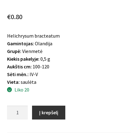
€
0.80
Helichrysum bracteatum
Gamintojas:
Olandija
Grupė:
Vienmetė
Kiekis pakelyje:
0,5 g
Aukštis cm:
100-120
Sėti mėn.:
IV-V
Vieta:
saulėta
Liko 20
produkto
Į krepšelį
kiekis:
Darželinis
šlamutis