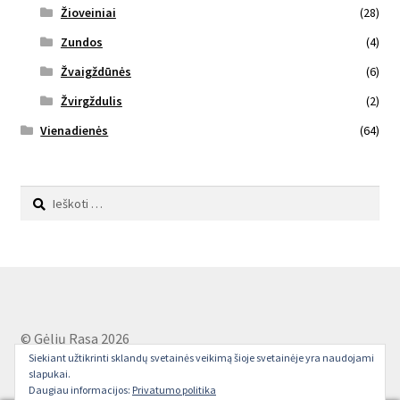
Žioveiniai
(28)
Zundos
(4)
Žvaigždūnės
(6)
Žvirgždulis
(2)
Vienadienės
(64)
Ieškoti:
© Gėlių Rasa 2026
Siekiant užtikrinti sklandų svetainės veikimą šioje svetainėje yra naudojami
Privatumo politika
Sukūrė WooCommerce
.
slapukai.
Daugiau informacijos:
Privatumo politika