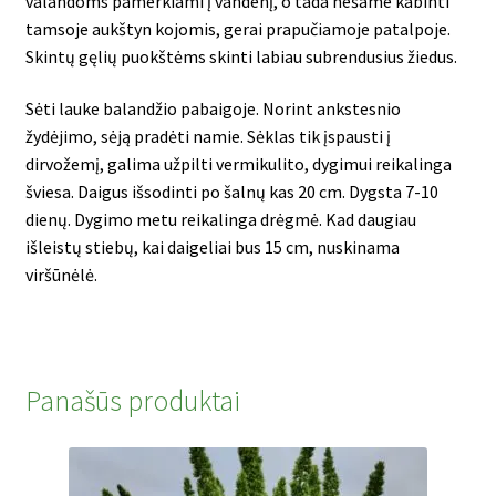
valandoms pamerkiami į vandenį, o tada nešame kabinti
tamsoje aukštyn kojomis, gerai prapučiamoje patalpoje.
Skintų gęlių puokštėms skinti labiau subrendusius žiedus.
Sėti lauke balandžio pabaigoje. Norint ankstesnio
žydėjimo, sėją pradėti namie. Sėklas tik įspausti į
dirvožemį, galima užpilti vermikulito, dygimui reikalinga
šviesa. Daigus išsodinti po šalnų kas 20 cm. Dygsta 7-10
dienų. Dygimo metu reikalinga drėgmė. Kad daugiau
išleistų stiebų, kai daigeliai bus 15 cm, nuskinama
viršūnėlė.
Panašūs produktai