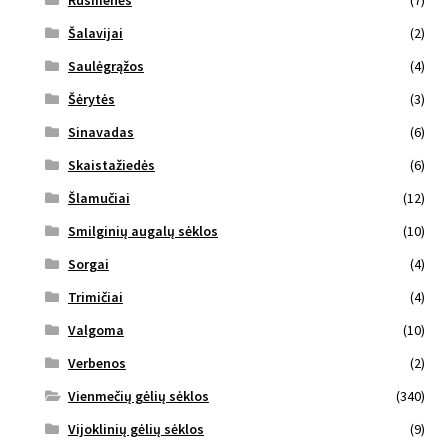
Rusmenės
(7)
Šalavijai
(2)
Saulėgrąžos
(4)
Šėrytės
(3)
Sinavadas
(6)
Skaistažiedės
(6)
Šlamučiai
(12)
Smilginių augalų sėklos
(10)
Sorgai
(4)
Trimičiai
(4)
Valgoma
(10)
Verbenos
(2)
Vienmečių gėlių sėklos
(340)
Vijoklinių gėlių sėklos
(9)