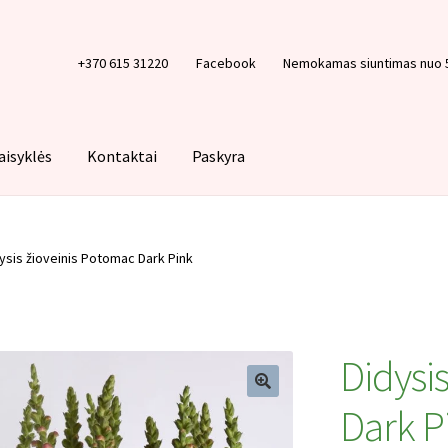
+370 615 31220
Facebook
Nemokamas siuntimas nuo 
aisyklės
Kontaktai
Paskyra
Krepšelis
Paskyra
Pirkimo taisyklės
Privatumo politika
Tinklarašt
ysis žioveinis Potomac Dark Pink
Didysi
Dark P