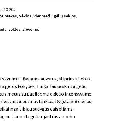
io10-20s.
os prekės
,
Sėklos
,
Vienmečių gėlių sėklos
,
eds
,
seklos
,
žioveinis
i skynimui,
išaugina aukštus, stiprius stiebus
 yra geros kokybės.
Tinka lauke skintų gėlių
tisus metus su papildomu didelio intensyvumo
neišvirstų būtinas tinklas. Dygsta 6-8 dienas,
reikalinga tik jau sudygus daigeliams.
ų, nes jauni daigeliai jautrūs amonio