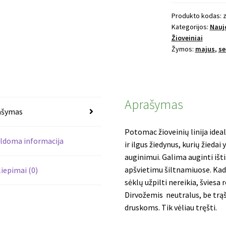
žioveinis
Potomac
Produkto kodas:
z
Kategorijos:
Nauj
Dark
Žioveiniai
Pink
Žymos:
majus
,
se
Aprašymas
ašymas
Potomac žioveinių linija ideal
ldoma informacija
ir ilgus žiedynus, kurių žiedai
auginimui.
Galima auginti iš
apšvietimu šiltnamiuose.
Kad 
liepimai (0)
sėklų užpilti nereikia, šviesa 
Dirvožemis neutralus, be trąš
druskoms. Tik vėliau tręšti.