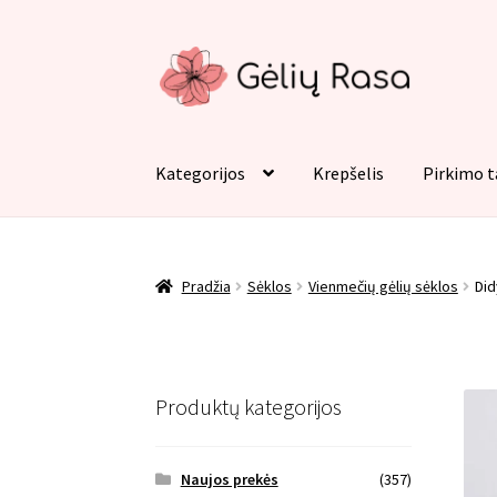
Pereiti
Pereiti
prie
prie
meniu
turinio
Kategorijos
Krepšelis
Pirkimo t
Pradžia
Apmokėjimas
Kategorijos
Kontaktai
Pradžia
Sėklos
Vienmečių gėlių sėklos
Did
Produktų kategorijos
Naujos prekės
(357)