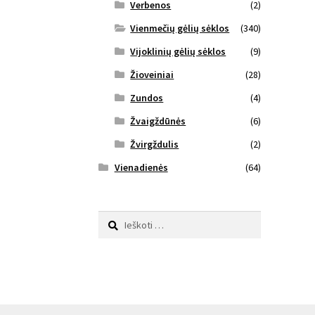
Verbenos
(2)
Vienmečių gėlių sėklos
(340)
Vijoklinių gėlių sėklos
(9)
Žioveiniai
(28)
Zundos
(4)
Žvaigždūnės
(6)
Žvirgždulis
(2)
Vienadienės
(64)
Ieškoti: