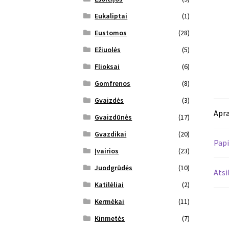
Eukaliptai
(1)
Eustomos
(28)
Ežiuolės
(5)
Flioksai
(6)
Gomfrenos
(8)
Gvaizdės
(3)
Apr
Gvaizdūnės
(17)
Gvazdikai
(20)
Papi
Įvairios
(23)
Juodgrūdės
(10)
Atsi
Katilėliai
(2)
Kermėkai
(11)
Kinmetės
(7)