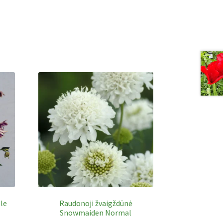
le
Raudonoji žvaigždūnė
Snowmaiden Normal