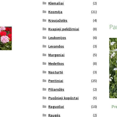
Klemaliai
(2)
Kosmėja
(21)
Kraujažolės
(4)
Pa
Kvapieji pelėžirniai
(8)
Leukonijos
(6)
Levandos
(3)
Margeniai
(5)
Medetkos
(8)
Nasturtė
(3)
Pentiniai
(25)
Piliarožės
(2)
Puošnieji kopūstai
(5)
Pr
Raguoliai
(10)
Raugės
(2)