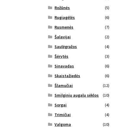
Rožūnės
(5)
Rugiagėlės
(6)
Rusmenės
(7)
Šalavijai
(2)
Saulėgrąžos
(4)
Šėrytės
(3)
Sinavadas
(6)
Skaistažiedės
(6)
Šlamučiai
(12)
Smilginių augalų sėklos
(10)
Sorgai
(4)
Trimičiai
(4)
Valgoma
(10)