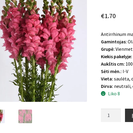
€
1.70
Antirrhinum ma
Gamintojas:
Ol
Grupė:
Vienmet
Kiekis pakelyje:
Aukštis cm:
100
Sėti mėn.:
I-V
Vieta:
saulėta, d
Dirva:
neutrali,
Liko 8
produkto
kiekis:
Didysis