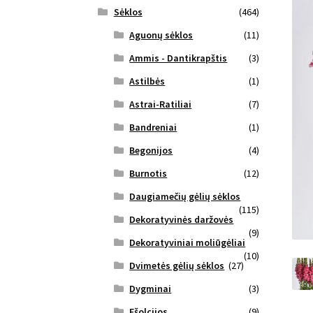
Sėklos
(464)
Aguonų sėklos
(11)
Ammis - Dantikrapštis
(3)
Astilbės
(1)
Astrai-Ratiliai
(7)
Bandreniai
(1)
Begonijos
(4)
Burnotis
(12)
Daugiamečių gėlių sėklos
(115)
Dekoratyvinės daržovės
(9)
Dekoratyviniai moliūgėliai
(10)
Dvimetės gėlių sėklos
(27)
Dygminai
(3)
Ešolcijos
(9)