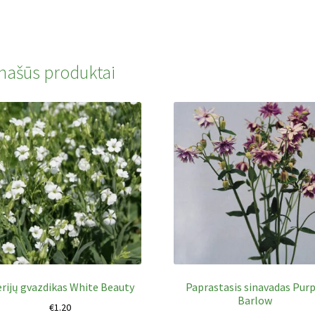
našūs produktai
erijų gvazdikas White Beauty
Paprastasis sinavadas Purp
Barlow
€
1.20