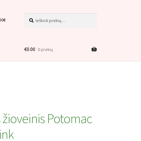
Ieškoti:
Ieškoti
50€
€
0.00
0 prekių
is
s žioveinis Potomac
ink