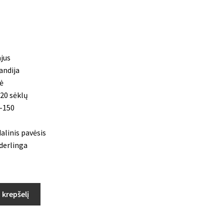
jus
andija
ė
20 sėklų
-150
alinis pavėsis
 derlinga
Į krepšelį