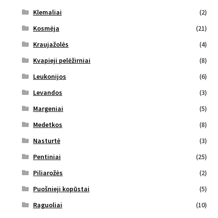
Klemaliai
(2)
Kosmėja
(21)
Kraujažolės
(4)
Kvapieji pelėžirniai
(8)
Leukonijos
(6)
Levandos
(3)
Margeniai
(5)
Medetkos
(8)
Nasturtė
(3)
Pentiniai
(25)
Piliarožės
(2)
Puošnieji kopūstai
(5)
Raguoliai
(10)