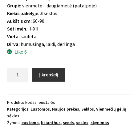
Grupė:
vienmetė – daugiametė (patalpoje)
Kiekis pakelyje: 5
sėklos
Aukštis cm:
60-90
Sėti mėn.:
I-XII
Vieta:
saulėta
Dirva:
humusinga, laidi, derlinga
Liko 6
produkto
Į krepšelį
kiekis:
Eustoma
Rosanne
II
Produkto kodas:
eus15-5s
Kategorijos:
Eustomos
,
Naujos prekės
,
Sėklos
,
Vienmečių gėlių
Terracotta
sėklos
Žymos:
eustoma
,
lisianthus
,
seeds
,
seklos
,
skynimas