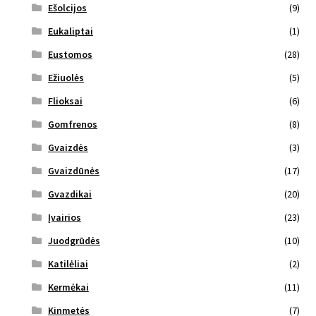
Ešolcijos
(9)
Eukaliptai
(1)
Eustomos
(28)
Ežiuolės
(5)
Flioksai
(6)
Gomfrenos
(8)
Gvaizdės
(3)
Gvaizdūnės
(17)
Gvazdikai
(20)
Įvairios
(23)
Juodgrūdės
(10)
Katilėliai
(2)
Kermėkai
(11)
Kinmetės
(7)