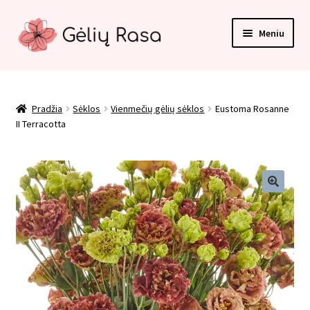
Pereiti
Pereiti
Meniu
prie
prie
meniu
turinio
Pradžia
Apmokėjimas
Pradžia
Sėklos
Vienmečių gėlių sėklos
Eustoma Rosanne
II Terracotta
Kategorijos
Kontaktai
Krepšelis
Paskyra
Pirkimo taisyklės