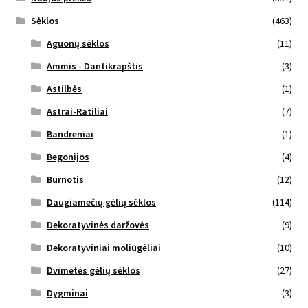
Sėklos
(463)
Aguonų sėklos
(11)
Ammis - Dantikrapštis
(3)
Astilbės
(1)
Astrai-Ratiliai
(7)
Bandreniai
(1)
Begonijos
(4)
Burnotis
(12)
Daugiamečių gėlių sėklos
(114)
Dekoratyvinės daržovės
(9)
Dekoratyviniai moliūgėliai
(10)
Dvimetės gėlių sėklos
(27)
Dygminai
(3)