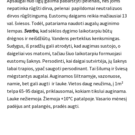
Apsaugai nuo ligų galima pabarstyti pelenais, nes joms
nepatinka rūgšti dirva, pelenai papildomai neutralizuos
dirvos rūgštingumą. Eustomų daigams reikia mažiausiai 13
val. šviesos. Todėl, patariama naudoti augalų auginimo
lempas.
Svarbu,
kad sėklos dygimo laikotarpiu būtų
drėgnos ir neišdžiūtų. Vandens perteklius kenksmingas.
Sudygus, iš pradžių gali atrodyti, kad augimas sustojo, o
daigeliai vos matomi, tačiau šiuo laikotarpiu formuojasi
eustomų šaknys. Persodinti, kai daigai sutvirtėja, jų šaknys
labai trapios, ypač saugoti persodinant. Tai šilumą ir šviesą
mėgstantys augalai. Auginamos šiltnamyje, vazonuose,
namie, bet gali augti ir lauke. Vietos daug neužima, į 1m²
telpa 65-95 daigai, priklausomai, kokiam tikslui auginama.
Lauke nežiemoja. Žiemoja +10°C patalpoje. Vasario mėnesį
padėjus ant palangės, pradės augti.