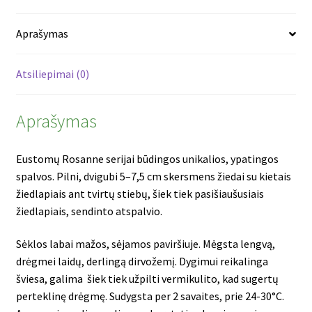
Aprašymas
Atsiliepimai (0)
Aprašymas
Eustomų Rosanne serijai būdingos unikalios, ypatingos
spalvos. Pilni, dvigubi 5–7,5 cm skersmens žiedai su kietais
žiedlapiais ant tvirtų stiebų, šiek tiek pasišiaušusiais
žiedlapiais, sendinto atspalvio.
Sėklos labai mažos, sėjamos paviršiuje. Mėgsta lengvą,
drėgmei laidų, derlingą dirvožemį. Dygimui reikalinga
šviesa, galima šiek tiek užpilti vermikulito, kad sugertų
perteklinę drėgmę. Sudygsta per 2 savaites, prie 24-30°C.