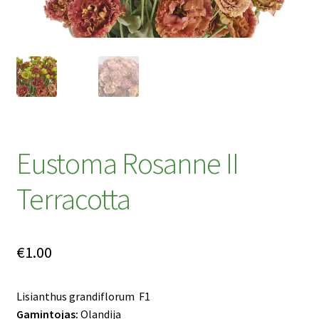
Privatumo politika
Tinklaraštis
Eustoma Rosanne II
Terracotta
€
1.00
Lisianthus grandiflorum F1
Gamintojas:
Olandija