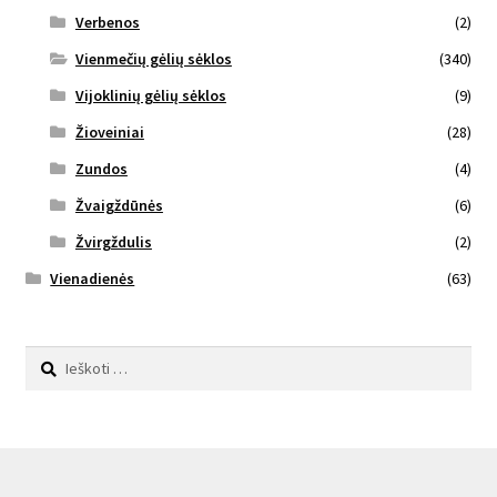
Verbenos
(2)
Vienmečių gėlių sėklos
(340)
Vijoklinių gėlių sėklos
(9)
Žioveiniai
(28)
Zundos
(4)
Žvaigždūnės
(6)
Žvirgždulis
(2)
Vienadienės
(63)
Ieškoti: