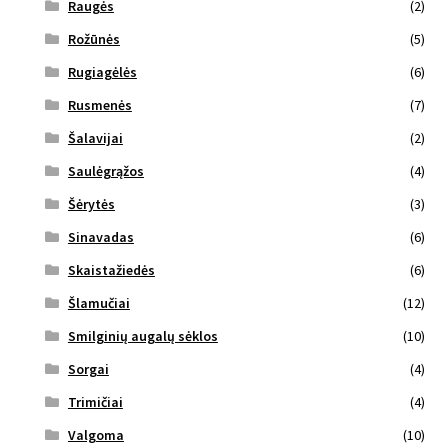
Raugės
(2)
Rožūnės
(5)
Rugiagėlės
(6)
Rusmenės
(7)
Šalavijai
(2)
Saulėgrąžos
(4)
Šėrytės
(3)
Sinavadas
(6)
Skaistažiedės
(6)
Šlamučiai
(12)
Smilginių augalų sėklos
(10)
Sorgai
(4)
Trimičiai
(4)
Valgoma
(10)