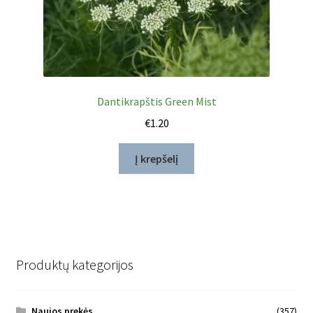
Dantikrapštis Green Mist
€
1.20
Į krepšelį
Produktų kategorijos
Naujos prekės
(357)