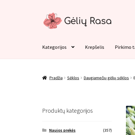
Pereiti
Pereiti
prie
prie
meniu
turinio
Kategorijos
Krepšelis
Pirkimo t
Pradžia
Apmokėjimas
Kategorijos
Kontaktai
Pradžia
Sėklos
Daugiamečių gėlių sėklos
Produktų kategorijos
Naujos prekės
(357)