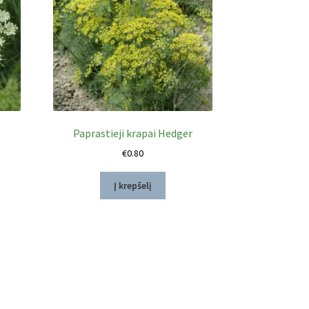
t
Paprastieji krapai Hedger
€
0.80
Į krepšelį