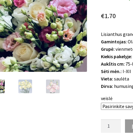
€
1.70
Lisianthus gra
Gamintojas:
Ol
Grupė:
vienmetė
Kiekis pakelyje:
Aukštis cm:
75-
Sėti mėn.:
I-XII
Vieta:
saulėta
Dirva:
humusinga
veislė
produkto
kiekis: