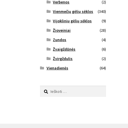
Verbenos
(2)
Vienmečių gėlių sėklos
(340)
Vijoklinių gėlių sėklos
(9)
Žioveiniai
(28)
Zundos
(4)
Žvaigždūnės
(6)
Žvirgždulis
(2)
Vienadienės
(64)
Ieškoti: