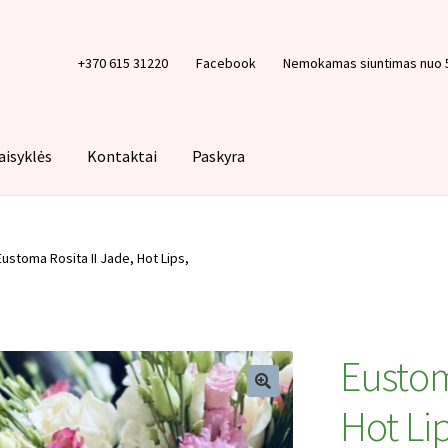
+370 615 31220
Facebook
Nemokamas siuntimas nuo 
aisyklės
Kontaktai
Paskyra
Krepšelis
Paskyra
Pirkimo taisyklės
Privatumo politika
Tinklarašt
Eustoma Rosita II Jade, Hot Lips,
Eustom
Hot Lip