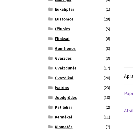
Eukaliptai
(1)
Eustomos
(28)
Ežiuolės
(5)
Flioksai
(6)
Gomfrenos
(8)
Gvaizdės
(3)
Gvaizdūnės
(17)
Apr
Gvazdikai
(20)
Įvairios
(23)
Papi
Juodgrūdės
(10)
Katilėliai
(2)
Atsi
Kermėkai
(11)
Kinmetės
(7)