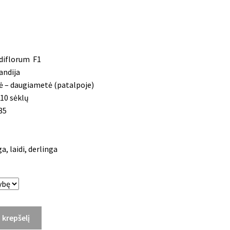
ndiflorum F1
andija
 – daugiametė (patalpoje)
10 sėklų
85
, laidi, derlinga
Į krepšelį