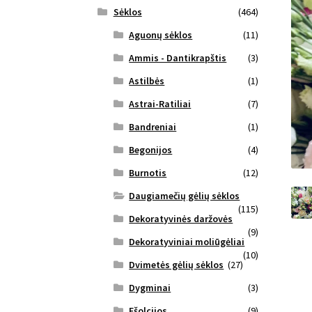
Sėklos
(464)
Aguonų sėklos
(11)
Ammis - Dantikrapštis
(3)
Astilbės
(1)
Astrai-Ratiliai
(7)
Bandreniai
(1)
Begonijos
(4)
Burnotis
(12)
Daugiamečių gėlių sėklos
(115)
Dekoratyvinės daržovės
(9)
Dekoratyviniai moliūgėliai
(10)
Dvimetės gėlių sėklos
(27)
Dygminai
(3)
Ešolcijos
(9)