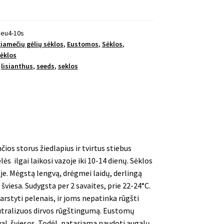
seu4-10s
iamečių gėlių sėklos
,
Eustomos
,
Sėklos
,
sėklos
,
lisianthus
,
seeds
,
seklos
čios storus žiedlapius ir tvirtus stiebus
ės ilgai laikosi vazoje iki 10-14 dienų. Sėklos
je. Mėgstą lengvą, drėgmei laidų, derlingą
šviesa. Sudygsta per 2 savaites, prie 22-24°C.
rstyti pelenais, ir joms nepatinka rūgšti
utralizuos dirvos rūgštingumą. Eustomų
val. šviesos. Todėl, patariama naudoti augalų