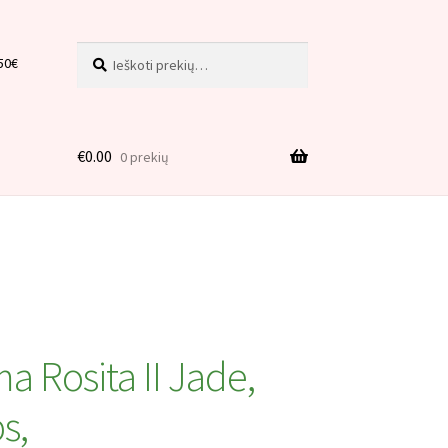
Ieškoti:
Ieškoti
50€
€
0.00
0 prekių
is
a Rosita II Jade,
s,