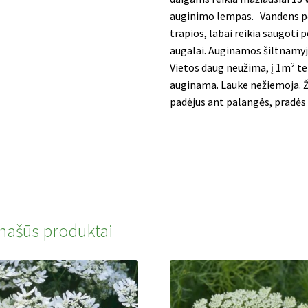
auginimo lempas. Vandens pe
trapios, labai reikia saugoti 
augalai. Auginamos šiltnamyje
Vietos daug neužima, į 1m² te
auginama. Lauke nežiemoja. Ž
padėjus ant palangės, pradės 
našūs produktai