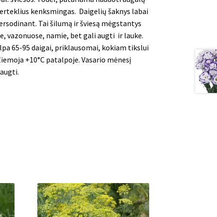
rteklius kenksmingas. Daigelių šaknys labai
persodinant. Tai šilumą ir šviesą mėgstantys
, vazonuose, namie, bet gali augti ir lauke.
lpa 65-95 daigai, priklausomai, kokiam tikslui
iemoja +10°C patalpoje. Vasario mėnesį
augti.