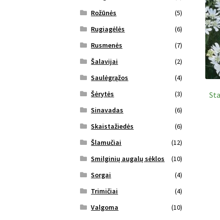
Rožūnės
(5)
Rugiagėlės
(6)
Rusmenės
(7)
Šalavijai
(2)
Saulėgrąžos
(4)
Šėrytės
(3)
Sta
Sinavadas
(6)
Skaistažiedės
(6)
Šlamučiai
(12)
Smilginių augalų sėklos
(10)
Sorgai
(4)
Trimičiai
(4)
Valgoma
(10)