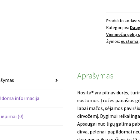
Eustoma
Rosita
II
Produkto kodas:
Kategorijos:
Daug
Jade,
Vienmečių gėlių 
Hot
Žymos:
eustoma
Lips,
Aprašymas
ašymas
Rosita® yra pilnavidurės, turin
ldoma informacija
eustomos. Į rožes panašios gėl
labai mažos, sėjamos paviršiu
dirvožemį. Dygimui reikalinga 
liepimai (0)
Apsaugai nuo ligų galima paba
dirva, pelenai papildomai ne
daigams reikia mažiausiai 13 