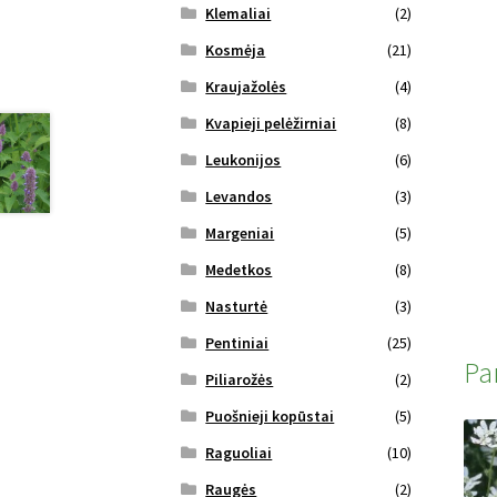
Klemaliai
(2)
Kosmėja
(21)
Kraujažolės
(4)
Kvapieji pelėžirniai
(8)
Leukonijos
(6)
Levandos
(3)
Margeniai
(5)
Medetkos
(8)
Nasturtė
(3)
Pentiniai
(25)
Pa
Piliarožės
(2)
Puošnieji kopūstai
(5)
Raguoliai
(10)
Raugės
(2)