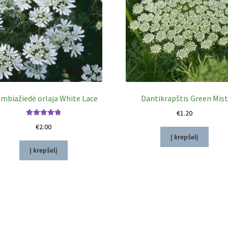
mbiažiedė orlaja White Lace
Dantikrapštis Green Mis
€
1.20
Įvertinimas:
€
2.00
5.00
iš 5
Į krepšelį
Į krepšelį