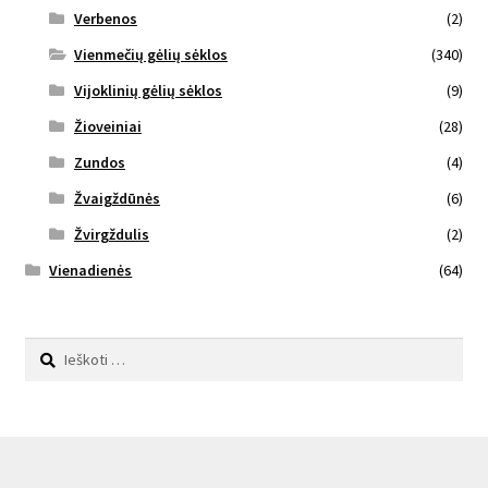
Verbenos
(2)
Vienmečių gėlių sėklos
(340)
Vijoklinių gėlių sėklos
(9)
Žioveiniai
(28)
Zundos
(4)
Žvaigždūnės
(6)
Žvirgždulis
(2)
Vienadienės
(64)
Ieškoti: