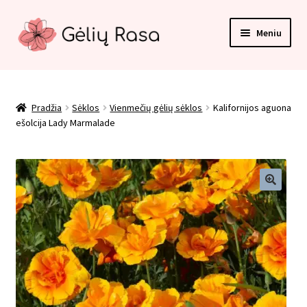
Pereiti
Pereiti
Meniu
prie
prie
meniu
turinio
Pradžia
Apmokėjimas
Pradžia
Sėklos
Vienmečių gėlių sėklos
Kalifornijos aguona
ešolcija Lady Marmalade
Kategorijos
Kontaktai
Krepšelis
Paskyra
Pirkimo taisyklės