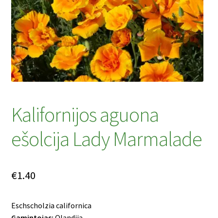
Privatumo politika
Tinklaraštis
Kalifornijos aguona
ešolcija Lady Marmalade
€
1.40
Eschscholzia californica
Gamintojas:
Olandija