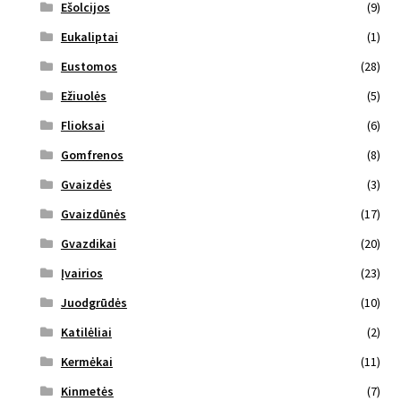
Ešolcijos
(9)
Eukaliptai
(1)
Eustomos
(28)
Ežiuolės
(5)
Flioksai
(6)
Gomfrenos
(8)
Gvaizdės
(3)
Gvaizdūnės
(17)
Gvazdikai
(20)
Įvairios
(23)
Juodgrūdės
(10)
Katilėliai
(2)
Kermėkai
(11)
Kinmetės
(7)