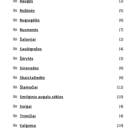
Raugės
(2)
Rožūnės
(5)
Rugiagėlės
(6)
Rusmenės
(7)
Šalavijai
(2)
Saulėgrąžos
(4)
Šėrytės
(3)
Sinavadas
(6)
Skaistažiedės
(6)
Šlamučiai
(12)
Smilginių augalų sėklos
(10)
Sorgai
(4)
Trimičiai
(4)
Valgoma
(10)