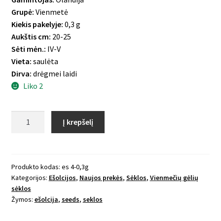
Grupė:
Vienmetė
Kiekis pakelyje:
0,3 g
Aukštis cm:
20-25
Sėti mėn.:
IV-V
Vieta:
saulėta
Dirva:
drėgmei laidi
Liko 2
produkto
Į krepšelį
kiekis:
Kalifornijos
aguona
ešolcija
Produkto kodas:
es 4-0,3g
Kategorijos:
Ešolcijos
,
Naujos prekės
,
Sėklos
,
Vienmečių gėlių
Lady
sėklos
Marmalade
Žymos:
ešolcija
,
seeds
,
seklos