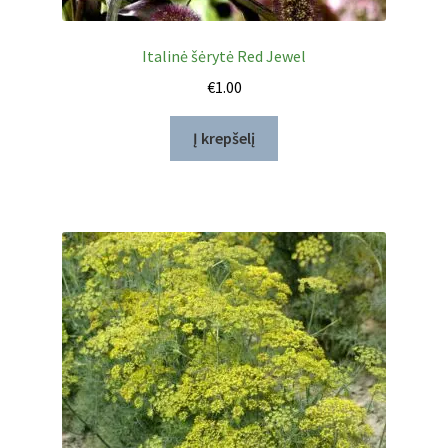
Italinė šėrytė Red Jewel
€
1.00
Į krepšelį