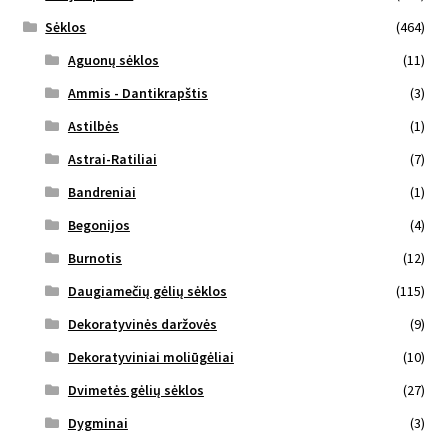
Sėklos
(464)
Aguonų sėklos
(11)
Ammis - Dantikrapštis
(3)
Astilbės
(1)
Astrai-Ratiliai
(7)
Bandreniai
(1)
Begonijos
(4)
Burnotis
(12)
Daugiamečių gėlių sėklos
(115)
Dekoratyvinės daržovės
(9)
Dekoratyviniai moliūgėliai
(10)
Dvimetės gėlių sėklos
(27)
Dygminai
(3)