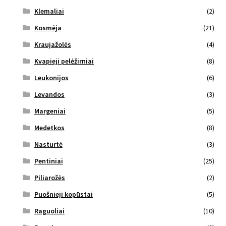
Klemaliai
(2)
Kosmėja
(21)
Kraujažolės
(4)
Kvapieji pelėžirniai
(8)
Leukonijos
(6)
Levandos
(3)
Margeniai
(5)
Medetkos
(8)
Nasturtė
(3)
Pentiniai
(25)
Piliarožės
(2)
Puošnieji kopūstai
(5)
Raguoliai
(10)