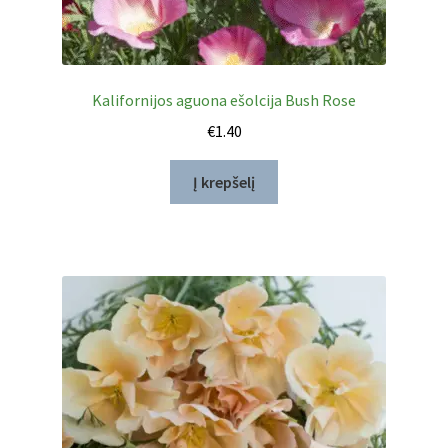
Kalifornijos aguona ešolcija Bush Rose
€
1.40
Į krepšelį