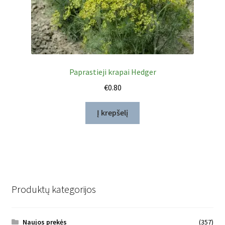
Paprastieji krapai Hedger
€
0.80
Į krepšelį
Produktų kategorijos
Naujos prekės
(357)