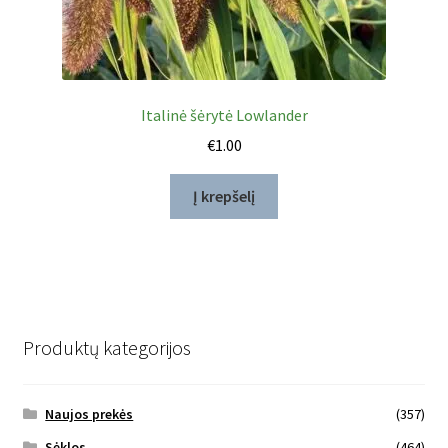
Italinė šėrytė Lowlander
€
1.00
Į krepšelį
Produktų kategorijos
Naujos prekės
(357)
Sėklos
(464)