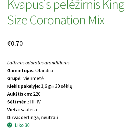
Kvapusis pelėžirnis King
Size Coronation Mix
€
0.70
Lathyrus odoratus grandiflorus
Gamintojas:
Olandija
Grupė:
vienmetė
Kiekis pakelyje:
1,6 g≈ 30 sėklų
Aukštis cm:
220
Sėti mėn.:
III-IV
Vieta:
saulėta
Dirva:
derlinga, neutrali
Liko 30