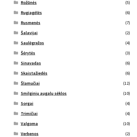
Rožūnės
(5)
Rugiagėlės
(6)
Rusmenės
(7)
Šalavijai
(2)
Saulėgrąžos
(4)
Šėrytės
(3)
Sinavadas
(6)
Skaistažiedės
(6)
Šlamučiai
(12)
Smilginių augalų sėklos
(10)
Sorgai
(4)
Trimičiai
(4)
Valgoma
(10)
Verbenos
(2)