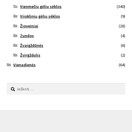
Vienmečių gėlių sėklos
(340)
Vijoklinių gėlių sėklos
(9)
Žioveiniai
(28)
Zundos
(4)
Žvaigždūnės
(6)
Žvirgždulis
(2)
Vienadienės
(64)
Ieškoti: