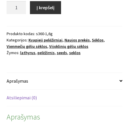
produkto
Į krepšelį
kiekis:
Kvapusis
pelėžirnis
King
Produkto kodas:
s360-1,6g
Kategorijos:
Kvapieji pelėžirniai
,
Naujos prekės
,
Sėklos
,
Size
Vienmečių gėlių sėklos
,
Vijoklinių gėlių sėklos
Coronation
Žymos:
lathyrus
,
pelėžirnis
,
seeds
,
seklos
Mix
Aprašymas
Atsiliepimai (0)
Aprašymas