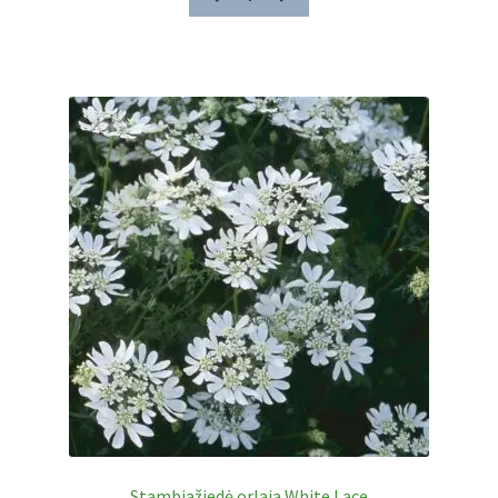
Stambiažiedė orlaja White Lace