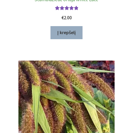
Įvertinimas:
€
2.00
5.00
iš 5
Į krepšelį