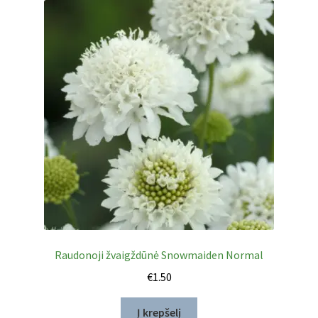
Raudonoji žvaigždūnė Snowmaiden Normal
€
1.50
Į krepšelį