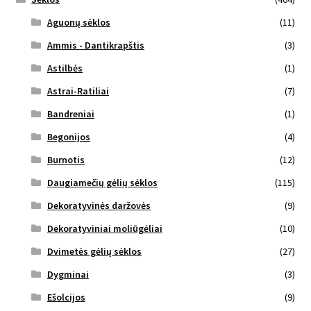
Aguonų sėklos
(11)
Ammis - Dantikrapštis
(3)
Astilbės
(1)
Astrai-Ratiliai
(7)
Bandreniai
(1)
Begonijos
(4)
Burnotis
(12)
Daugiamečių gėlių sėklos
(115)
Dekoratyvinės daržovės
(9)
Dekoratyviniai moliūgėliai
(10)
Dvimetės gėlių sėklos
(27)
Dygminai
(3)
Ešolcijos
(9)