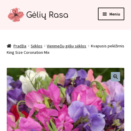
Pereiti
Pereiti
Meniu
prie
prie
meniu
turinio
Pradžia
Apmokėjimas
Pradžia
Sėklos
Vienmečių gėlių sėklos
Kvapusis pelėžirnis
King Size Coronation Mix
Kategorijos
Kontaktai
Krepšelis
Paskyra
Pirkimo taisyklės