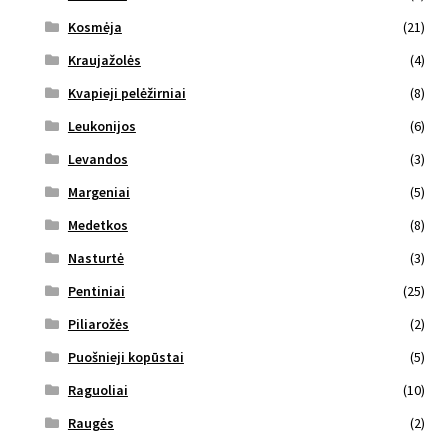
Kosmėja
(21)
Kraujažolės
(4)
Kvapieji pelėžirniai
(8)
Leukonijos
(6)
Levandos
(3)
Margeniai
(5)
Medetkos
(8)
Nasturtė
(3)
Pentiniai
(25)
Piliarožės
(2)
Puošnieji kopūstai
(5)
Raguoliai
(10)
Raugės
(2)