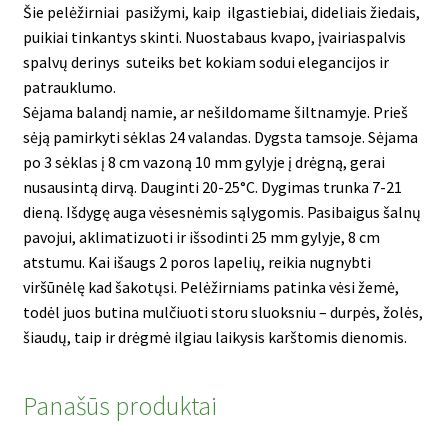
Šie pelėžirniai pasižymi, kaip ilgastiebiai, dideliais žiedais,
puikiai tinkantys skinti. Nuostabaus kvapo, įvairiaspalvis
spalvų
derinys suteiks bet kokiam sodui elegancijos ir
patrauklumo.
Sėjama balandį namie, ar nešildomame šiltnamyje.
Prieš
sėją pamirkyti sėklas 24 valandas. Dygsta tamsoje. Sėjama
po 3 sėklas į 8 cm vazoną 10 mm gylyje į drėgną, gerai
nusausintą dirvą. Dauginti 20-25°C. Dygimas trunka 7-21
dieną. Išdygę auga vėsesnėmis sąlygomis. Pasibaigus šalnų
pavojui, aklimatizuoti ir išsodinti 25 mm gylyje, 8 cm
atstumu. Kai išaugs 2 poros lapelių, reikia nugnybti
viršūnėlę kad šakotųsi. Pelėžirniams patinka vėsi žemė,
todėl juos butina mulčiuoti storu sluoksniu – durpės, žolės,
šiaudų, taip ir drėgmė ilgiau laikysis karštomis dienomis.
Panašūs produktai