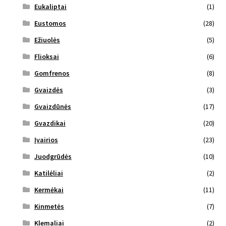
Eukaliptai
(1)
Eustomos
(28)
Ežiuolės
(5)
Flioksai
(6)
Gomfrenos
(8)
Gvaizdės
(3)
Gvaizdūnės
(17)
Gvazdikai
(20)
Įvairios
(23)
Juodgrūdės
(10)
Katilėliai
(2)
Kermėkai
(11)
Kinmetės
(7)
Klemaliai
(2)