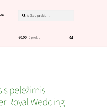
Ieškoti:
Ieškoti
50€
€
0.00
0 prekių
is
is pelėžirnis
r Royal Wedding