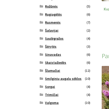
Rožūnės
(5)
Kva
Rugiagėlės
(6)
Rusmenės
(7)
Šalavijai
(2)
Saulėgrąžos
(4)
Šėrytės
(3)
Pa
Sinavadas
(6)
Skaistažiedės
(6)
Šlamučiai
(12)
Smilginių augalų sėklos
(10)
Sorgai
(4)
Trimičiai
(4)
Valgoma
(10)