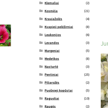
Klemaliai
(2)
Kosmėja
(21)
Kraujažolės
(4)
Kvapieji pelėžirniai
(8)
Leukonijos
(6)
Ju
Levandos
(3)
Margeniai
(5)
Medetkos
(8)
Nasturtė
(3)
Pentiniai
(25)
Piliarožės
(2)
Puošnieji kopūstai
(5)
Raguoliai
(10)
Raugės
(2)