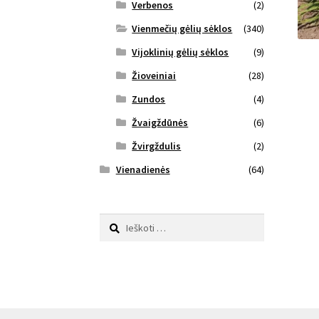
Verbenos
(2)
Vienmečių gėlių sėklos
(340)
Vijoklinių gėlių sėklos
(9)
Žioveiniai
(28)
Zundos
(4)
Žvaigždūnės
(6)
Žvirgždulis
(2)
Vienadienės
(64)
Ieškoti: