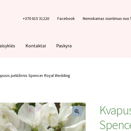
+370 615 31220
Facebook
Nemokamas siuntimas nuo 
aisyklės
Kontaktai
Paskyra
Krepšelis
Paskyra
Pirkimo taisyklės
Privatumo politika
Tinklarašt
pusis pelėžirnis Spencer Royal Wedding
Kvapus
Spence