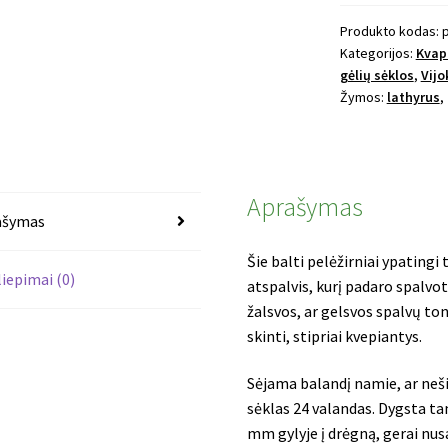
pelėžirnis
Spencer
Produkto kodas:
Kategorijos:
Kvapi
Royal
gėlių sėklos
,
Vijo
Wedding
Žymos:
lathyrus
,
Aprašymas
ašymas
Šie balti pelėžirniai ypating
liepimai (0)
atspalvis, kurį padaro spalvo
žalsvos, ar gelsvos spalvų ton
skinti, stipriai kvepiantys.
Sėjama balandį namie, ar ne
sėklas 24 valandas. Dygsta ta
mm gylyje į drėgną, gerai nus