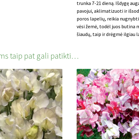
trunka 7-21 dieną. Išdygę au
pavojui, aklimatizuoti ir išso
poros lapelių, reikia nugnybt
vėsi žemė, todėl juos butina m
šiaudų, taip ir drėgmė ilgiau 
ms taip pat gali patikti…