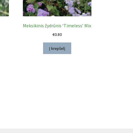
Meksikinis žydrūnis ‘Timeless’ Mix
€
0.80
Į krepšelį