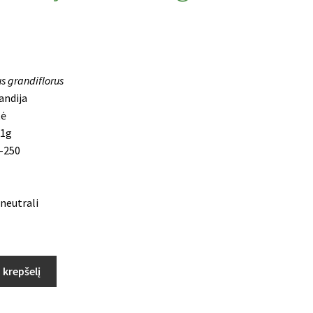
s grandiflorus
andija
ė
1g
-250
 neutrali
Į krepšelį