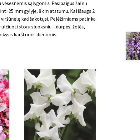
ga vėsesnėmis sąlygomis. Pasibaigus šalnų
dinti 25 mm gylyje, 8 cm atstumu. Kai išaugs 2
i viršūnėlę kad šakotųsi. Pelėžirniams patinka
ulčiuoti storu sluoksniu – durpės, žolės,
laikysis karštomis dienomis.