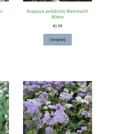
er
Kvapusis pelėžirnis Mammoth
White
€
1.50
Į krepšelį