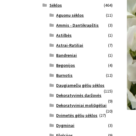
Sėklos
(464)
Aguonų sėklos
(11)
Ammis - Dantikrapštis
(3)
Astilbės
(1)
Astrai-Ratiliai
(7)
Bandreniai
(1)
Begonijos
(4)
Burnotis
(12)
Daugiamečių gėlių sėklos
(115)
Dekoratyvinės daržovės
(9)
Dekoratyviniai moliūgėliai
(10)
Dvimetės gėlių sėklos
(27)
Dygminai
(3)
Ešolcijos
(9)