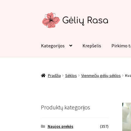
Pereiti
Pereiti
prie
prie
meniu
turinio
Kategorijos
Krepšelis
Pirkimo t
Pradžia
Apmokėjimas
Kategorijos
Kontaktai
Pradžia
Sėklos
Vienmečių gėlių sėklos
Kva
Produktų kategorijos
Naujos prekės
(357)