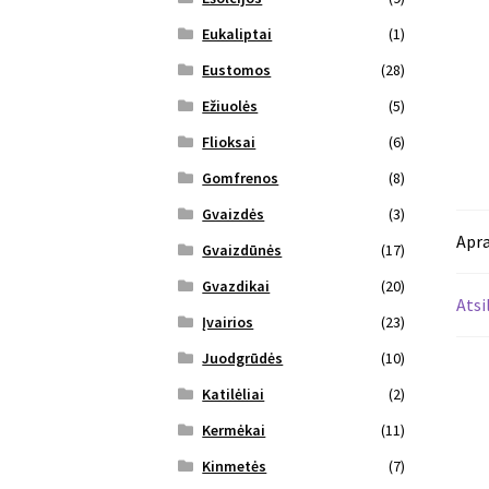
Eukaliptai
(1)
Eustomos
(28)
Ežiuolės
(5)
Flioksai
(6)
Gomfrenos
(8)
Gvaizdės
(3)
Apr
Gvaizdūnės
(17)
Gvazdikai
(20)
Atsi
Įvairios
(23)
Juodgrūdės
(10)
Katilėliai
(2)
Kermėkai
(11)
Kinmetės
(7)