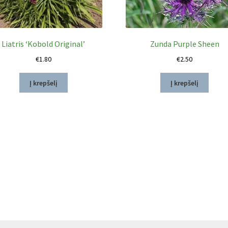
Liatris ‘Kobold Original’
Zunda Purple Sheen
€
1.80
€
2.50
Į krepšelį
Į krepšelį