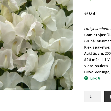
€
0.60
Lathyrus odoratu
Gamintojas:
Ol
Grupė:
vienmet
Kiekis pakelyje:
Aukštis cm:
200
Sėti mėn.:
III-V
Vieta:
saulėta
Dirva:
derlinga,
Liko 8
produkto
kiekis:
Kvapusis