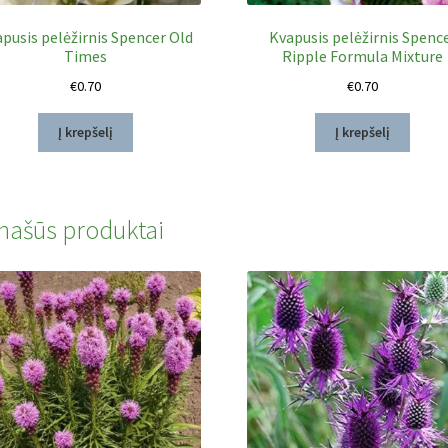
pusis pelėžirnis Spencer Old
Kvapusis pelėžirnis Spenc
Times
Ripple Formula Mixture
€
0.70
€
0.70
Į krepšelį
Į krepšelį
našūs produktai