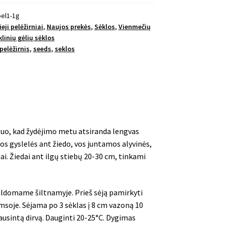
pel1-1g
eji pelėžirniai
,
Naujos prekės
,
Sėklos
,
Vienmečių
klinių gėlių sėklos
pelėžirnis
,
seeds
,
seklos
i tuo, kad žydėjimo metu atsiranda lengvas
tos gyslelės ant žiedo, vos juntamos
alyvinės,
ai. Žiedai ant ilgų stiebų 20-30 cm, tinkami
šildomame šiltnamyje.
Prieš sėją pamirkyti
msoje. Sėjama po 3 sėklas į 8 cm vazoną 10
ausintą dirvą. Dauginti 20-25°C. Dygimas