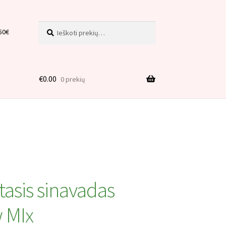
Ieškoti:
Ieškoti
50€
€
0.00
0 prekių
is
tasis sinavadas
 MIx