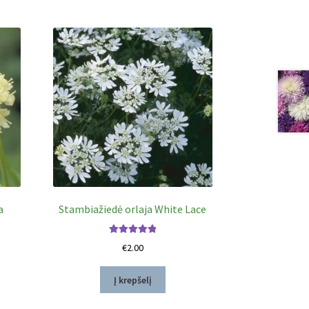
a
Stambiažiedė orlaja White Lace
Įvertinimas:
€
2.00
5.00
iš 5
Į krepšelį