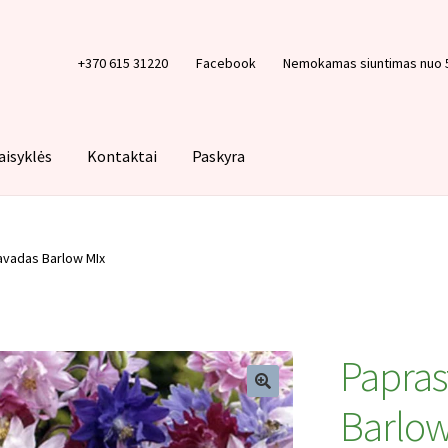
+370 615 31220
Facebook
Nemokamas siuntimas nuo 
aisyklės
Kontaktai
Paskyra
Krepšelis
Paskyra
Pirkimo taisyklės
Privatumo politika
Tinklarašt
avadas Barlow MIx
Papras
Barlow