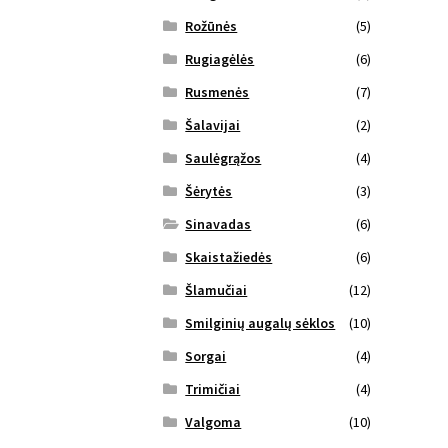
Rožūnės
(5)
Rugiagėlės
(6)
Rusmenės
(7)
Šalavijai
(2)
Saulėgrąžos
(4)
Šėrytės
(3)
Sinavadas
(6)
Skaistažiedės
(6)
Šlamučiai
(12)
Smilginių augalų sėklos
(10)
Sorgai
(4)
Trimičiai
(4)
Valgoma
(10)