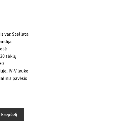
is var. Stellata
andija
etė
30 sėklų
80
iduje, IV-V lauke
alinis pavėsis
Į krepšelį