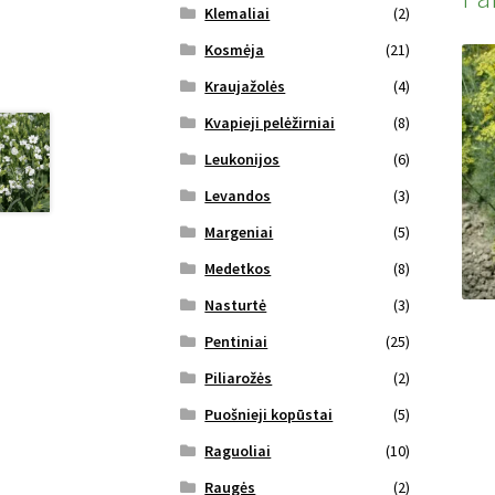
Klemaliai
(2)
Kosmėja
(21)
Kraujažolės
(4)
Kvapieji pelėžirniai
(8)
Leukonijos
(6)
Levandos
(3)
Margeniai
(5)
Medetkos
(8)
Nasturtė
(3)
Pentiniai
(25)
Piliarožės
(2)
Puošnieji kopūstai
(5)
Raguoliai
(10)
Raugės
(2)