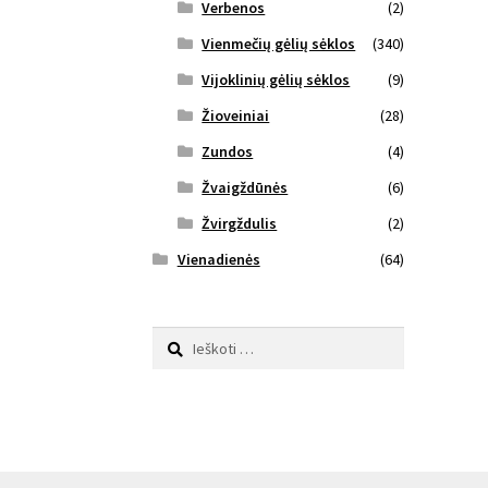
Verbenos
(2)
Vienmečių gėlių sėklos
(340)
Vijoklinių gėlių sėklos
(9)
Žioveiniai
(28)
Zundos
(4)
Žvaigždūnės
(6)
Žvirgždulis
(2)
Vienadienės
(64)
Ieškoti: