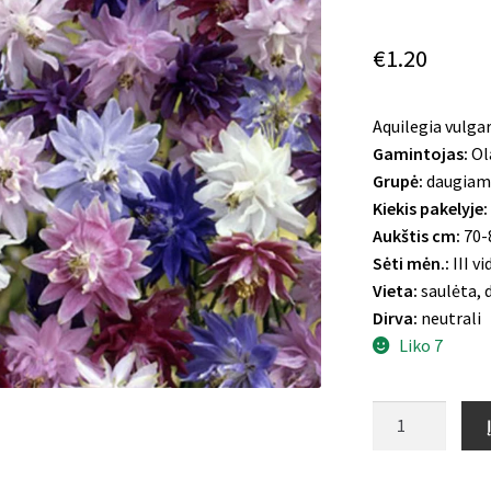
€
1.20
Aquilegia vulgar
Gamintojas:
Ol
Grupė:
daugiam
Kiekis pakelyje:
Aukštis cm:
70-
Sėti mėn.:
III v
Vieta:
saulėta, d
Dirva:
neutrali
Liko 7
produkto
kiekis:
Paprastasis