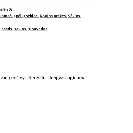
in8-30s
iamečių gėlių sėklos
,
Naujos prekės
,
Sėklos
,
,
seeds
,
seklos
,
sinavadas
inavadų mišinys. Nereiklus, lengvai auginamas