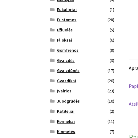
Eukaliptai
(1)
Eustomos
(28)
Ežiuolės
(5)
Flioksai
(6)
Gomfrenos
(8)
Gvaizdės
(3)
Apr
Gvaizdūnės
(17)
Gvazdikai
(20)
Papi
Įvairios
(23)
Juodgrūdės
(10)
Atsi
Katilėliai
(2)
Kermėkai
(11)
Kinmetės
(7)
Pa