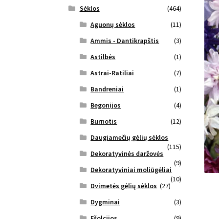
Sėklos
(464)
Aguonų sėklos
(11)
Ammis - Dantikrapštis
(3)
Astilbės
(1)
Astrai-Ratiliai
(7)
Bandreniai
(1)
Begonijos
(4)
Burnotis
(12)
Daugiamečių gėlių sėklos
(115)
Dekoratyvinės daržovės
(9)
Dekoratyviniai moliūgėliai
(10)
Dvimetės gėlių sėklos
(27)
Dygminai
(3)
Ešolcijos
(9)