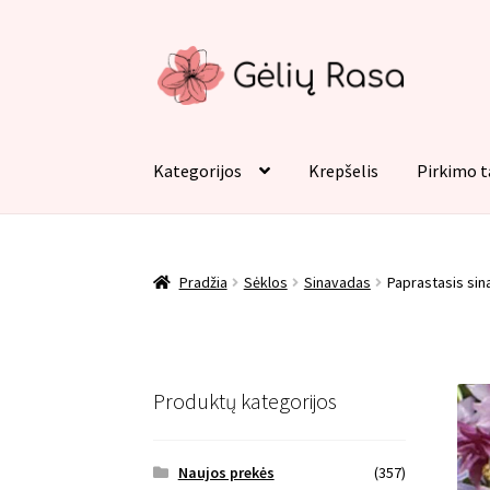
Pereiti
Pereiti
prie
prie
meniu
turinio
Kategorijos
Krepšelis
Pirkimo t
Pradžia
Apmokėjimas
Kategorijos
Kontaktai
Pradžia
Sėklos
Sinavadas
Paprastasis sin
Produktų kategorijos
Naujos prekės
(357)