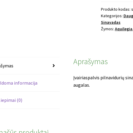
sinavadas
Barlow
Produkto kodas:
s
Kategorijos:
Daug
MIx
Sinavadas
Žymos:
Aquilegia
Aprašymas
ašymas
Įvairiaspalvis pilnavidurių s
ldoma informacija
augalas.
liepimai (0)
našūs produktai