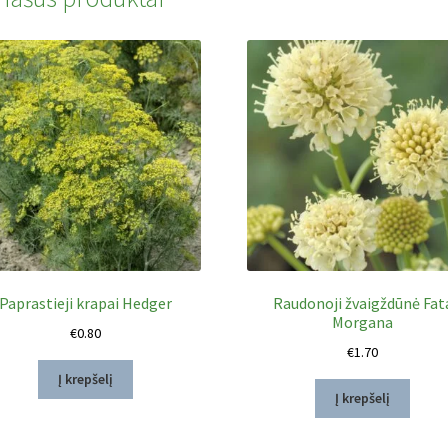
Paprastieji krapai Hedger
Raudonoji žvaigždūnė Fat
Morgana
€
0.80
€
1.70
Į krepšelį
Į krepšelį