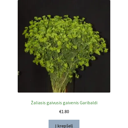
Žaliasis gaivusis gaivenis Garibaldi
€
1.80
Į krepšelį