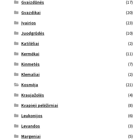
Gvaizdūnės
(17)
Gvazdikai
(20)
Įvairios
(23)
Juodgrūdės
(10)
Katilėliai
(2)
Kermėkai
(11)
Kinmetės
(7)
Klemaliai
(2)
Kosmėja
(21)
Kraujažolės
(4)
Kvapieji pelėžirniai
(8)
Leukonijos
(6)
Levandos
(3)
Margeniai
(5)