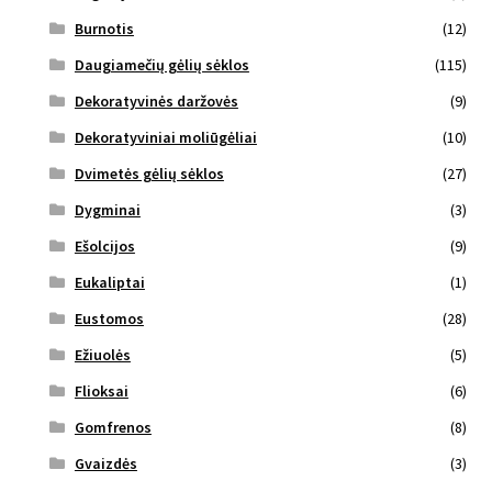
Burnotis
(12)
Daugiamečių gėlių sėklos
(115)
Dekoratyvinės daržovės
(9)
Dekoratyviniai moliūgėliai
(10)
Dvimetės gėlių sėklos
(27)
Dygminai
(3)
Ešolcijos
(9)
Eukaliptai
(1)
Eustomos
(28)
Ežiuolės
(5)
Flioksai
(6)
Gomfrenos
(8)
Gvaizdės
(3)