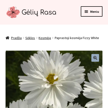
Pereiti
Pereiti
Meniu
prie
prie
meniu
turinio
Pradžia
Apmokėjimas
Pradžia
Sėklos
Kosmėja
Paprastoji kosmėja Fizzy White
Kategorijos
Kontaktai
Krepšelis
Paskyra
Pirkimo taisyklės