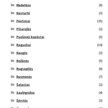
Medetkos
(8)
Nasturtė
(3)
Pentiniai
(25)
Piliarožės
(2)
Puošnieji kopūstai
(5)
Raguoliai
(10)
Raugės
(2)
Rožūnės
(5)
Rugiagėlės
(6)
Rusmenės
(7)
Šalavijai
(2)
Saulėgrąžos
(4)
Šėrytės
(3)