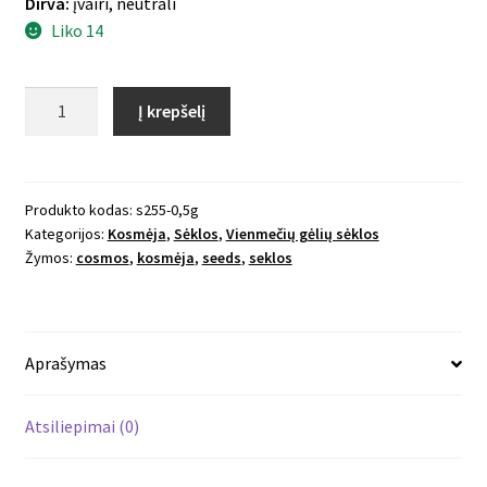
Dirva:
įvairi, neutrali
Liko 14
produkto
Į krepšelį
kiekis:
Paprastoji
kosmėja
Fizzy
Produkto kodas:
s255-0,5g
Kategorijos:
Kosmėja
,
Sėklos
,
Vienmečių gėlių sėklos
White
Žymos:
cosmos
,
kosmėja
,
seeds
,
seklos
Aprašymas
Atsiliepimai (0)