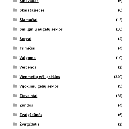
Sinavadas
(6)
Skaistažiedės
(6)
Šlamučiai
(12)
Smilginių augalų sėklos
(10)
Sorgai
(4)
Trimičiai
(4)
Valgoma
(10)
Verbenos
(2)
Vienmečių gėlių sėklos
(340)
Vijoklinių gėlių sėklos
(9)
Žioveiniai
(28)
Zundos
(4)
Žvaigždūnės
(6)
Žvirgždulis
(2)