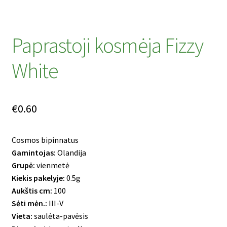
Paprastoji kosmėja Fizzy
White
€
0.60
Cosmos bipinnatus
Gamintojas:
Olandija
Grupė:
vienmetė
Kiekis pakelyje:
0.5g
Aukštis cm:
100
Sėti mėn.:
III-V
Vieta:
saulėta-pavėsis