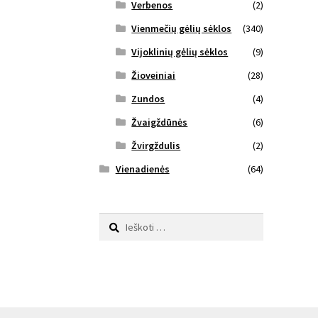
Verbenos
(2)
Vienmečių gėlių sėklos
(340)
Vijoklinių gėlių sėklos
(9)
Žioveiniai
(28)
Zundos
(4)
Žvaigždūnės
(6)
Žvirgždulis
(2)
Vienadienės
(64)
Ieškoti: