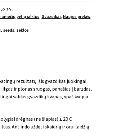
gv2-30s
iamečių gėlių sėklos
,
Gvazdikai
,
Naujos prekės
,
s
,
seeds
,
seklos
atingų rezultatų: šis gvazdikas juokingai
i ilgas ir plonas sruogas, panašias į barzdas,
patingai saldus gvazdikų kvapas, ypač kvepia
tolygiai drėgnas (ne šlapias) ± 20̊ C
tas. Ant indo uždėti skaidrią ir orui laidžią