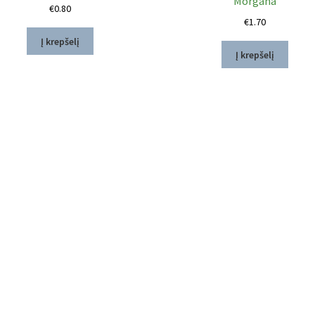
Morgana
€
0.80
€
1.70
Į krepšelį
Į krepšelį