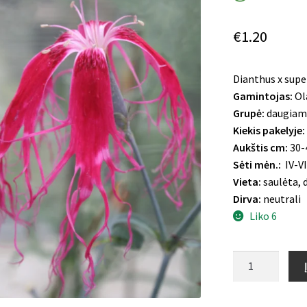
€
1.20
Dianthus x supe
Gamintojas:
Ol
Grupė:
daugiam
Kiekis pakelyje:
Aukštis cm:
30-
Sėti mėn.:
IV-VI
Vieta:
saulėta, d
Dirva:
neutrali
Liko 6
produkto
kiekis:
Puošnusis