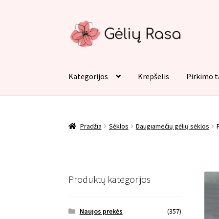
Pereiti
Pereiti
prie
prie
meniu
turinio
Kategorijos
Krepšelis
Pirkimo t
Pradžia
Apmokėjimas
Kategorijos
Kontaktai
Pradžia
Sėklos
Daugiamečių gėlių sėklos
Produktų kategorijos
Naujos prekės
(357)