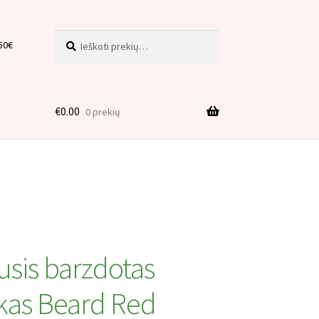
Ieškoti:
Ieškoti
50€
€
0.00
0 prekių
is
sis barzdotas
kas Beard Red