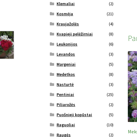
Klemaliai
(2)
Kosmėja
(21)
Kraujažolės
(4)
Kvapieji pelėžirniai
(8)
Pa
Leukonijos
(6)
Levandos
(3)
Margeniai
(5)
Medetkos
(8)
Nasturtė
(3)
Pentiniai
(25)
Piliarožės
(2)
Puošnieji kopūstai
(5)
Raguoliai
(10)
Meks
Raugės
(2)