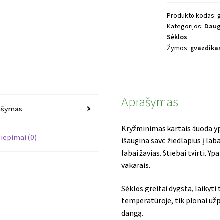
barzdotas
gvazdikas
Produkto kodas:
Kategorijos:
Daug
Beard
Sėklos
Red
Žymos:
gvazdika
Aprašymas
ašymas
Kryžminimas kartais duoda yp
liepimai (0)
išaugina savo žiedlapius į laba
labai žavias. Stiebai tvirti. Y
vakarais.
Sėklos greitai dygsta, laikyti 
temperatūroje, tik plonai užpil
dangą.