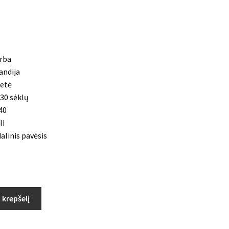
rba
andija
etė
30 sėklų
40
II
alinis pavėsis
Į krepšelį