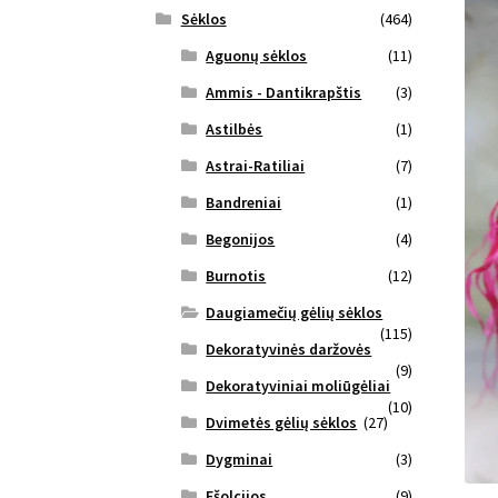
Sėklos
(464)
Aguonų sėklos
(11)
Ammis - Dantikrapštis
(3)
Astilbės
(1)
Astrai-Ratiliai
(7)
Bandreniai
(1)
Begonijos
(4)
Burnotis
(12)
Daugiamečių gėlių sėklos
(115)
Dekoratyvinės daržovės
(9)
Dekoratyviniai moliūgėliai
(10)
Dvimetės gėlių sėklos
(27)
Dygminai
(3)
Ešolcijos
(9)