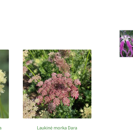
a
Laukinė morka Dara