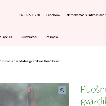
+370 615 31220
Facebook
Nemokamas siuntimas nuo 
aisyklės
Kontaktai
Paskyra
Krepšelis
Paskyra
Pirkimo taisyklės
Privatumo politika
Tinklarašt
Puošnusis barzdotas gvazdikas Beard Red
Puošnu
gvazdi