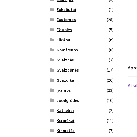
Eukaliptai
(1)
Eustomos
(28)
Ežiuolės
(5)
Flioksai
(6)
Gomfrenos
(8)
Gvaizdės
(3)
Apr
Gvaizdūnės
(17)
Gvazdikai
(20)
Atsi
Įvairios
(23)
Juodgrūdės
(10)
Katilėliai
(2)
Kermėkai
(11)
Kinmetės
(7)