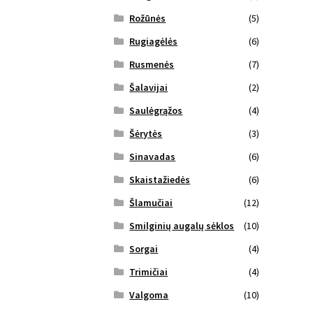
Rožūnės
(5)
Rugiagėlės
(6)
Rusmenės
(7)
Šalavijai
(2)
Saulėgrąžos
(4)
Šėrytės
(3)
Sinavadas
(6)
Skaistažiedės
(6)
Šlamučiai
(12)
Smilginių augalų sėklos
(10)
Sorgai
(4)
Trimičiai
(4)
Valgoma
(10)