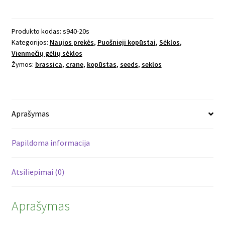
Dekoratyviniai
puošnieji
kopūstai
Produkto kodas:
s940-20s
Kategorijos:
Naujos prekės
,
Puošnieji kopūstai
,
Sėklos
,
Crane
Vienmečių gėlių sėklos
F1
Žymos:
brassica
,
crane
,
kopūstas
,
seeds
,
seklos
Ruffle
Aprašymas
Papildoma informacija
Atsiliepimai (0)
Aprašymas