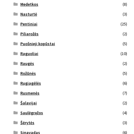
Medetkos
(8)
Nasturtė
(3)
Pentiniai
(25)
Piliarožės
(2)
Puošnieji kopūstai
(5)
Raguoliai
(10)
Raugės
(2)
Rožūnės
(5)
Rugiagėlės
(6)
Rusmenės
(7)
Šalavijai
(2)
Saulėgrąžos
(4)
Šėrytės
(3)
Sinavadas
(6)