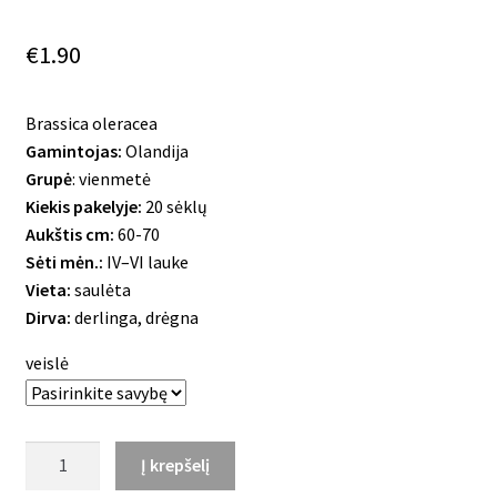
€
1.90
Brassica oleracea
Gamintojas:
Olandija
Grupė
: vienmetė
Kiekis pakelyje:
20 sėklų
Aukštis cm:
60-70
Sėti mėn.:
IV–VI lauke
Vieta:
saulėta
Dirva:
derlinga, drėgna
veislė
produkto
Į krepšelį
kiekis: