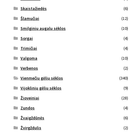
Skaistažiedės
(6)
Šlamučiai
(12)
Smilginių augalų sėklos
(10)
Sorgai
(4)
Trimičiai
(4)
Valgoma
(10)
Verbenos
(2)
Vienmečių gėlių sėklos
(340)
Vijoklinių gėlių sėklos
(9)
Žioveiniai
(28)
Zundos
(4)
Žvaigždūnės
(6)
Žvirgždulis
(2)