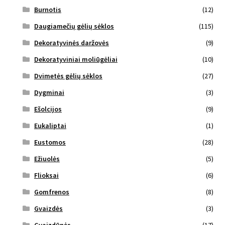
Burnotis
(12)
Daugiamečių gėlių sėklos
(115)
Dekoratyvinės daržovės
(9)
Dekoratyviniai moliūgėliai
(10)
Dvimetės gėlių sėklos
(27)
Dygminai
(3)
Ešolcijos
(9)
Eukaliptai
(1)
Eustomos
(28)
Ežiuolės
(5)
Flioksai
(6)
Gomfrenos
(8)
Gvaizdės
(3)