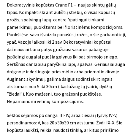
Dekoratyvinis kopūstas Crane F1 – naujas skintų gėlių
tipas. Kompaktiški ant aukštų stiebų, o visas kopūstų
grožis, spalvingų lapų centre. Ypatingai tinkami
pamerkimui, puokštėms bei floristinėms kompozicijoms.
Puokštėse savo išvaizda panašūs į rožes, o šie garbanotieji,
ypač. Vazoje laikosi iki 2 sav. Dekoratyviniai kopūstai
dažniausiai būna patys gražiausi vasaros pabaigoje.
Įspūdingi augalai puošia gėlynus iki pat pirmojo sniego.
Šerkšnas dar labiau paryškina lapų spalvas. Geriausiai auga
drėgnoje ir derlingoje priesmėlio arba priemolio dirvoje.
Auginant skynimui, galima daigus sodinti skirtingais
atstumais nuo 5 iki 30cm ( kad užaugtų įvairių dydžių
”žiedai”). Kuo mažesni, tuo gražesni puokštėse.
Nepamainomi vėlinių kompozicijoms.
Sėklos sėjamos po danga: III-IV, arba tiesiai į lysvę: IV-V,
persodinamos: V, kas 20 x30x30 cm atstumu. Žydi: IX-X. Šie
kopūstai aukšti, reikia naudoti tinklą, ar kitus pririšimo