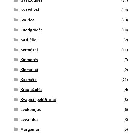
Gvaizdūnės
(17)
Gvazdikai
(20)
Įvairios
(23)
Juodgrūdės
(10)
Katilėliai
(2)
Kermėkai
(11)
Kinmetės
(7)
Klemaliai
(2)
Kosmėja
(21)
Kraujažolės
(4)
Kvapieji pelėžirniai
(8)
Leukonijos
(6)
Levandos
(3)
Margeniai
(5)