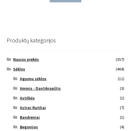
Produktų kategorijos
Naujos prekės
(357)
Sėklos
(464)
Aguonų sėklos
(11)
Ammis - Dantikrapštis
(3)
Astilbės
(1)
Astrai-Ratiliai
(7)
Bandreniai
(1)
Begonijos
(4)