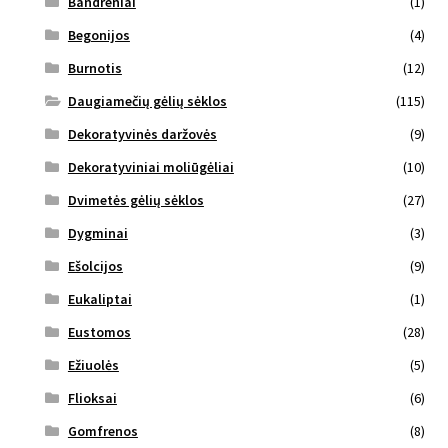
Bandreniai
(1)
Begonijos
(4)
Burnotis
(12)
Daugiamečių gėlių sėklos
(115)
Dekoratyvinės daržovės
(9)
Dekoratyviniai moliūgėliai
(10)
Dvimetės gėlių sėklos
(27)
Dygminai
(3)
Ešolcijos
(9)
Eukaliptai
(1)
Eustomos
(28)
Ežiuolės
(5)
Flioksai
(6)
Gomfrenos
(8)