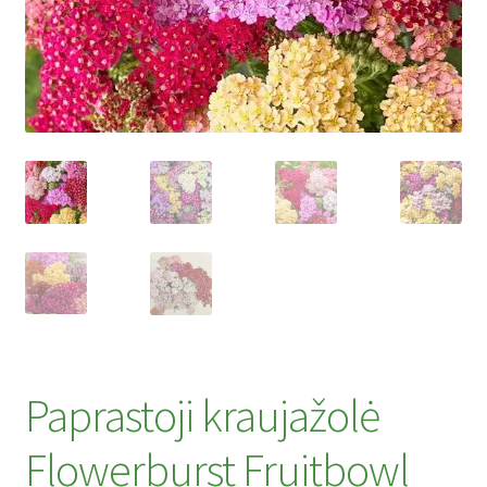
Privatumo politika
Tinklaraštis
Paprastoji kraujažolė
Flowerburst Fruitbowl