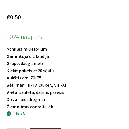
€
0.50
2024 naujiena
Achillea millefolium
Gamintojas:
Olandija
Grupė:
daugiametė
Kiekis pakelyje:
20 sėklų
Aukštis cm:
70-75
Sėti mėn.:
II- IV, lauke V, VIII-XI
Vieta:
saulėta, dalinis pavėsis
Dirva:
laidi drėgmei
Žiemojimo zona: 3
a-8b
Liko 5