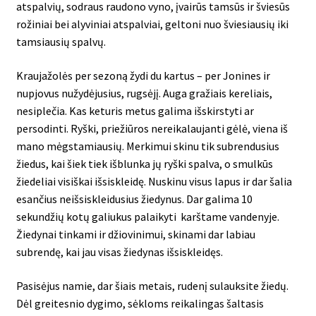
atspalvių, sodraus raudono vyno, įvairūs tamsūs ir šviesūs
rožiniai bei alyviniai atspalviai, geltoni nuo šviesiausių iki
tamsiausių spalvų.
Kraujažolės per sezoną žydi du kartus – per Jonines ir
nupjovus nužydėjusius, rugsėjį. Auga gražiais kereliais,
nesiplečia. Kas keturis metus galima išskirstyti ar
persodinti. Ryški, priežiūros nereikalaujanti gėlė, viena iš
mano mėgstamiausių. Merkimui skinu tik subrendusius
žiedus, kai šiek tiek išblunka jų ryški spalva, o smulkūs
žiedeliai visiškai išsiskleidę. Nuskinu visus lapus ir dar šalia
esančius neišsiskleidusius žiedynus. Dar galima 10
sekundžių kotų galiukus palaikyti karštame vandenyje.
Žiedynai tinkami ir džiovinimui, skinami dar labiau
subrendę, kai jau visas žiedynas išsiskleidęs.
Pasisėjus namie, dar šiais metais, rudenį sulauksite žiedų.
Dėl greitesnio dygimo, sėkloms reikalingas šaltasis