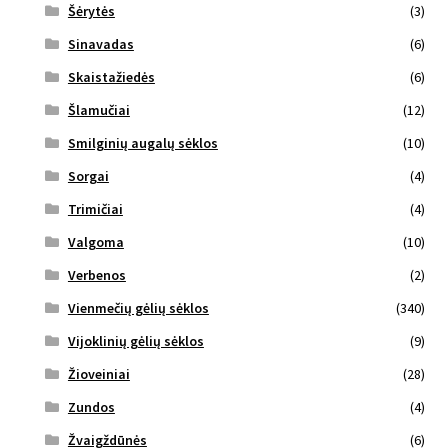
Šėrytės
(3)
Sinavadas
(6)
Skaistažiedės
(6)
Šlamučiai
(12)
Smilginių augalų sėklos
(10)
Sorgai
(4)
Trimičiai
(4)
Valgoma
(10)
Verbenos
(2)
Vienmečių gėlių sėklos
(340)
Vijoklinių gėlių sėklos
(9)
Žioveiniai
(28)
Zundos
(4)
Žvaigždūnės
(6)