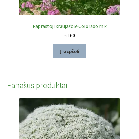
Paprastoji kraujažolė Colorado mix
€
1.60
Į krepšelį
Panašūs produktai