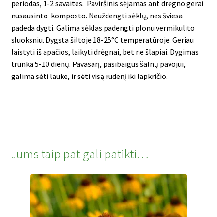
periodas, 1-2 savaites. Paviršinis sėjamas ant drėgno gerai
nusausinto komposto.
Neuždengti sėklų, nes šviesa
padeda dygti.
Galima sėklas padengti plonu vermikulito
sluoksniu. Dygsta
šiltoje 18-25°C temperatūroje. Geriau
laistyti iš apačios,
l
aikyti drėgnai, bet ne šlapiai.
Dygimas
trunka 5-10 dienų.
Pavasarį, p
asibaigus šalnų pavojui,
galima sėti lauke, ir sėti visą rudenį iki lapkričio.
Jums taip pat gali patikti…