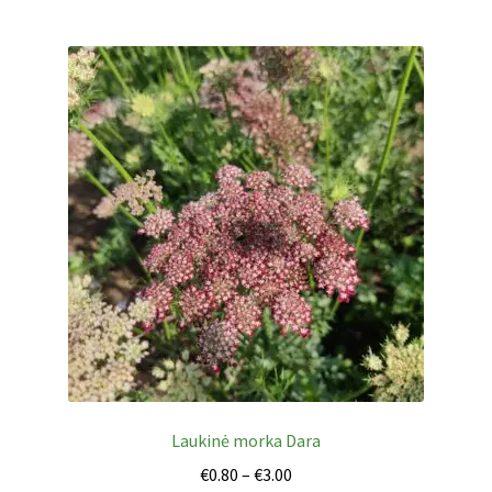
Laukinė morka Dara
Price
€
0.80
–
€
3.00