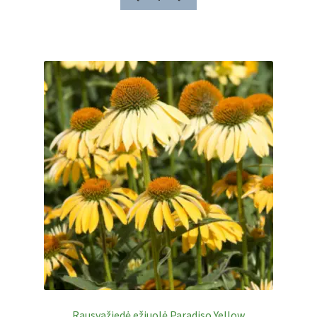
Rausvažiedė ežiuolė Paradiso Yellow