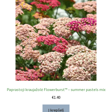
Paprastoji kraujažolė Flowerburst™ – summer pastels mix
€
1.40
Į krepšelį