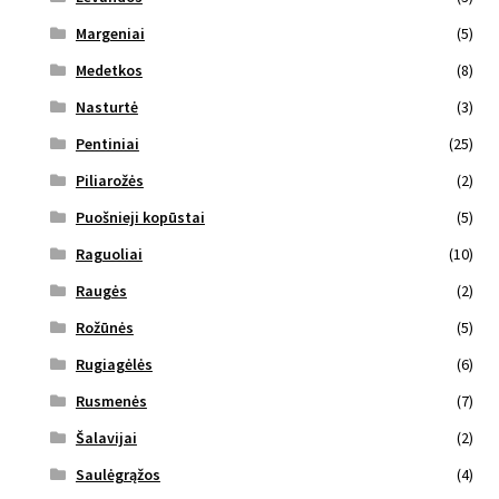
Margeniai
(5)
Medetkos
(8)
Nasturtė
(3)
Pentiniai
(25)
Piliarožės
(2)
Puošnieji kopūstai
(5)
Raguoliai
(10)
Raugės
(2)
Rožūnės
(5)
Rugiagėlės
(6)
Rusmenės
(7)
Šalavijai
(2)
Saulėgrąžos
(4)