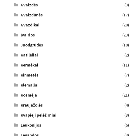
Gvaizdės
(3)
Gvaizdūnės
(17)
Gvazdikai
(20)
Įvairios
(23)
Juodgrūdės
(10)
Katilėliai
(2)
Kermėkai
(11)
Kinmetės
(7)
Klemaliai
(2)
Kosmėja
(21)
Kraujažolės
(4)
Kvapieji pelėžirniai
(8)
Leukonijos
(6)
Levandos
(3)