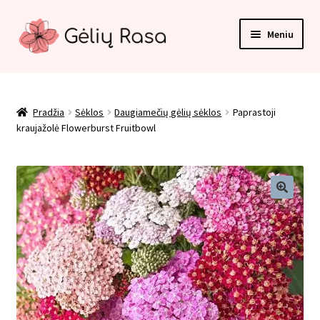
Pereiti
Pereiti
Meniu
prie
prie
meniu
turinio
Pradžia
Apmokėjimas
Pradžia
Sėklos
Daugiamečių gėlių sėklos
Paprastoji
kraujažolė Flowerburst Fruitbowl
Kategorijos
Kontaktai
Krepšelis
Paskyra
Pirkimo taisyklės