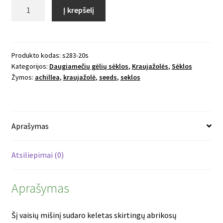
produkto
Į krepšelį
kiekis:
Paprastoji
kraujažolė
Flowerburst
Produkto kodas:
s283-20s
Kategorijos:
Daugiamečių gėlių sėklos
,
Kraujažolės
,
Sėklos
Fruitbowl
Žymos:
achillea
,
kraujažolė
,
seeds
,
seklos
Aprašymas
Atsiliepimai (0)
Aprašymas
Šį vaisių mišinį sudaro keletas skirtingų abrikosų