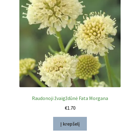
Raudonoji žvaigždūnė Fata Morgana
€
1.70
Į krepšelį