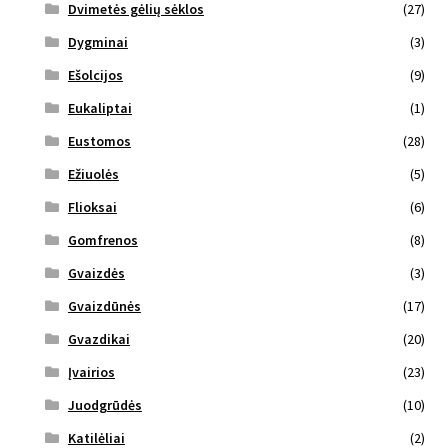
Dvimetės gėlių sėklos
(27)
Dygminai
(3)
Ešolcijos
(9)
Eukaliptai
(1)
Eustomos
(28)
Ežiuolės
(5)
Flioksai
(6)
Gomfrenos
(8)
Gvaizdės
(3)
Gvaizdūnės
(17)
Gvazdikai
(20)
Įvairios
(23)
Juodgrūdės
(10)
Katilėliai
(2)