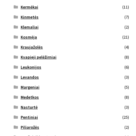
Kermėkai
(11)
Kinmetės
(7)
Klemaliai
(2)
Kosmėja
(21)
Kraujažolės
(4)
Kvapieji pelėžirniai
(8)
Leukonijos
(6)
Levandos
(3)
Margeniai
(5)
Medetkos
(8)
Nasturtė
(3)
Pentiniai
(25)
Piliarožės
(2)