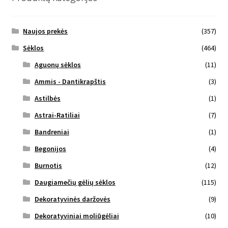
Naujos prekės
(357)
Sėklos
(464)
Aguonų sėklos
(11)
Ammis - Dantikrapštis
(3)
Astilbės
(1)
Astrai-Ratiliai
(7)
Bandreniai
(1)
Begonijos
(4)
Burnotis
(12)
Daugiamečių gėlių sėklos
(115)
Dekoratyvinės daržovės
(9)
Dekoratyviniai moliūgėliai
(10)