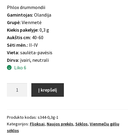
Phlox drummondii
Gamintojas:
Olandija
Grupė:
Vienmetė
Kiekis pakelyje:
0,3 g
Aukštis cm:
40-60
Sėti mėn.:
II-IV
Vieta:
saulėta-pavėsis
Dirva:
įvairi, neutrali
Liko 6
produkto
Į krepšelį
kiekis:
Vasarinis
didysis
flioksas
Produkto kodas:
s344-0,3g-1
Kategorijos:
Flioksai
,
Naujos prekės
,
Sėklos
,
Vienmečių gėlių
Starry
sėklos
Eyes