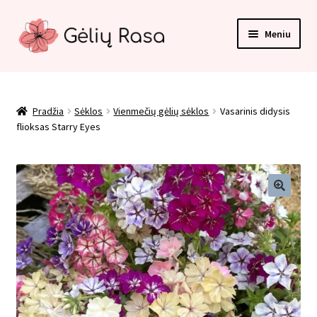
Pereiti
Pereiti
Meniu
prie
prie
meniu
turinio
Pradžia
Apmokėjimas
Pradžia
Sėklos
Vienmečių gėlių sėklos
Vasarinis didysis
flioksas Starry Eyes
Kategorijos
Kontaktai
Krepšelis
Paskyra
Pirkimo taisyklės