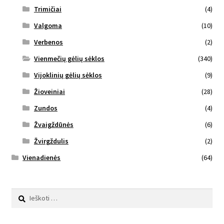
Trimičiai
(4)
Valgoma
(10)
Verbenos
(2)
Vienmečių gėlių sėklos
(340)
Vijoklinių gėlių sėklos
(9)
Žioveiniai
(28)
Zundos
(4)
Žvaigždūnės
(6)
Žvirgždulis
(2)
Vienadienės
(64)
Ieškoti: