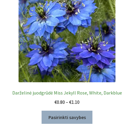
Darželinė juodgrūdė Miss Jekyll Rose, White, Darkblue
Price
€
0.80
–
€
1.10
range:
This
€0.80
Pasirinkti savybes
product
through
has
€1.10