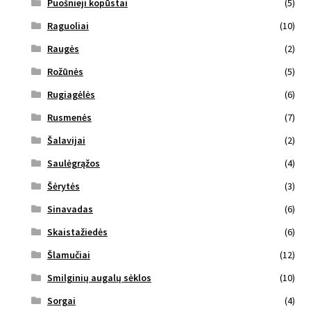
Puošnieji kopūstai
(5)
Raguoliai
(10)
Raugės
(2)
Rožūnės
(5)
Rugiagėlės
(6)
Rusmenės
(7)
Šalavijai
(2)
Saulėgrąžos
(4)
Šėrytės
(3)
Sinavadas
(6)
Skaistažiedės
(6)
Šlamučiai
(12)
Smilginių augalų sėklos
(10)
Sorgai
(4)