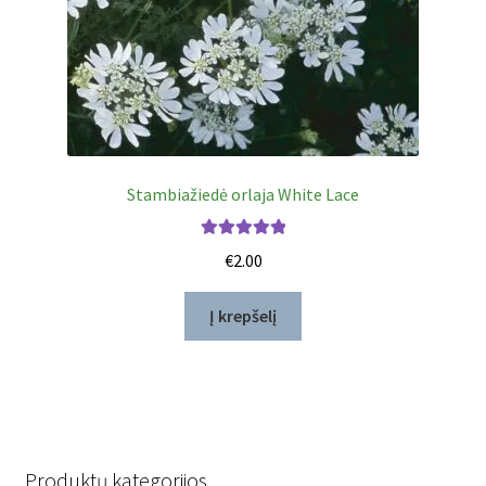
Stambiažiedė orlaja White Lace
Įvertinimas:
€
2.00
5.00
iš 5
Į krepšelį
Produktų kategorijos