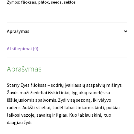
Žymos:
flioksas
,
phlox
,
seeds
,
seklos
Aprašymas
Atsiliepimai (0)
Aprašymas
Starry Eyes flioksas – sodrių įvairiausių atspalvių mišinys.
Žavūs maži žiedeliai išskirtiniai, lyg akių rainelės su
iššliejusiomis spalvomis. Žydi
visą sezoną, iki vėlyvo
rudens.
A
ukšti stiebai, todėl labai tinkami skinti, puikiai
laikosi vazoje, savaitę ir ilgiau. Kuo labiau skini, tuo
daugiau žydi.