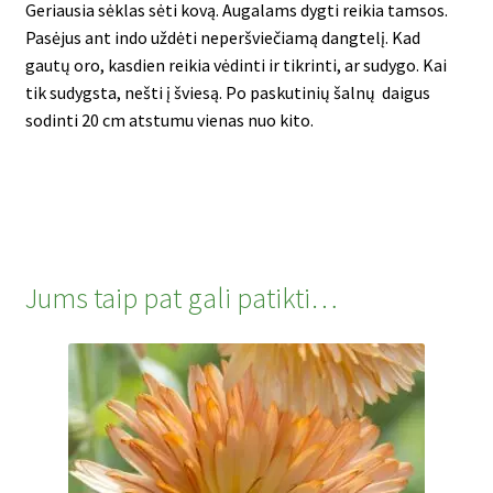
Geriausia sėklas sėti kovą. Augalams dygti reikia tamsos.
Pasėjus ant indo uždėti neperšviečiamą dangtelį. Kad
gautų oro, kasdien reikia vėdinti ir tikrinti, ar sudygo. Kai
tik sudygsta, nešti į šviesą. Po paskutinių šalnų daigus
sodinti 20 cm atstumu vienas nuo kito.
Jums taip pat gali patikti…